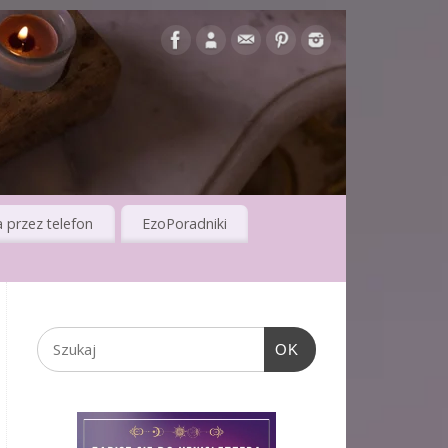
 przez telefon
EzoPoradniki
OK