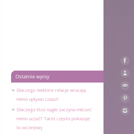
Ostatnie wpisy
Dlaczego niektóre relacje wracają
mimo upływu czasu?
Dlaczego ktoś nagle zaczyna milczeć
mimo uczuć? Tarot często pokazuje
to wcześniej