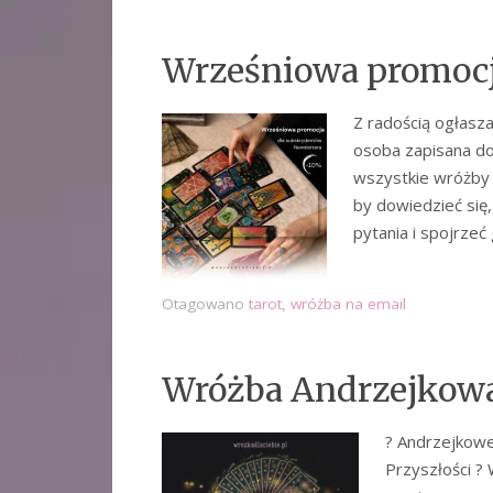
Wrześniowa promocj
Z radością ogłasz
osoba zapisana do
wszystkie wróżby 
by dowiedzieć się,
pytania i spojrzeć
Otagowano
tarot
,
wróżba na email
Wróżba Andrzejkowa
? Andrzejkowe
Przyszłości ?