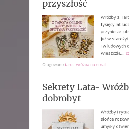
przyszłość
Wróżby z Taro
tysięcy lat lu
przyniesie ju
Już w starożyt
i w ludowych 
Wieszczki,…
c
Otagowano
tarot
,
wróżba na email
Sekrety Lata- Wróżby
dobrobyt
Wróżby i rytua
słońce rozkwit
umysły otwier