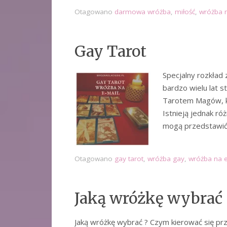
Otagowano
darmowa wróżba
,
miłość
,
wróżba 
Gay Tarot
Specjalny rozkład 
bardzo wielu lat s
Tarotem Magów, kt
Istnieją jednak r
mogą przedstawić
Otagowano
gay tarot
,
wróżba gay
,
wróżba na 
Jaką wróżkę wybrać
Jaką wróżkę wybrać ? Czym kierować się p