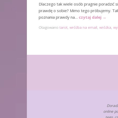
Dlaczego tak wiele osób pragnie poradzić si
prawdę o sobie? Mimo tego próbujemy. Taki
poznania prawdy na…
czytaj dalej
→
Otagowano
tarot
,
wróżba na email
,
wróżka
,
wy
Doradz
online p
tego, c