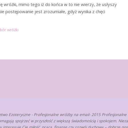
ę wróżki, mimo tego iż do końca w to nie wierzy, że usłyszy
e postępowanie jest zrozumiałe, gdyż wynika z chęci
bór wróżki
two Ezoteryczne - Profesjonalne wróżby na email- 2015 Profesjonalne
omagają spojrzeć w przyszłość z większą świadomością i spokojem. Nieza
zy interesuje Cię miłość, praca, finanse czy rozwój duchowy – dobrze po