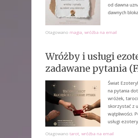
od dawna uzna
dawnych bloka
Otagowano
magia
,
wróżba na email
Wróżby i usługi ezot
zadawane pytania (
Świat Ezotery
na pytania dot
wróżek, taroci
skorzystać z 
wątpliwości. P
usługi ezoter
Otagowano
tarot
,
wróżba na email