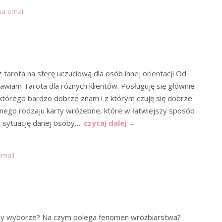
na email
z tarota na sferę uczuciową dla osób innej orientacji Od
tawiam Tarota dla różnych klientów. Posługuję się głównie
órego bardzo dobrze znam i z którym czuję się dobrze.
óżnego rodzaju karty wróżebne, które w łatwiejszy sposób
 sytuację danej osoby….
czytaj dalej
→
email
rzy wyborze? Na czym polega fenomen wróżbiarstwa?