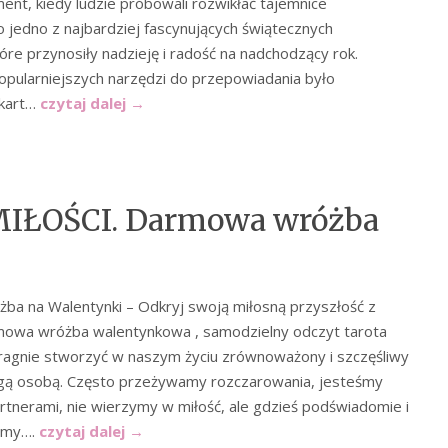
nt, kiedy ludzie próbowali rozwikłać tajemnice
o jedno z najbardziej fascynujących świątecznych
óre przynosiły nadzieję i radość na nadchodzący rok.
opularniejszych narzędzi do przepowiadania było
 kart…
czytaj dalej
→
IŁOŚCI. Darmowa wróżba
a na Walentynki – Odkryj swoją miłosną przyszłość z
owa wróżba walentynkowa , samodzielny odczyt tarota
ragnie stworzyć w naszym życiu zrównoważony i szczęśliwy
gą osobą. Często przeżywamy rozczarowania, jesteśmy
rtnerami, nie wierzymy w miłość, ale gdzieś podświadomie i
iemy….
czytaj dalej
→