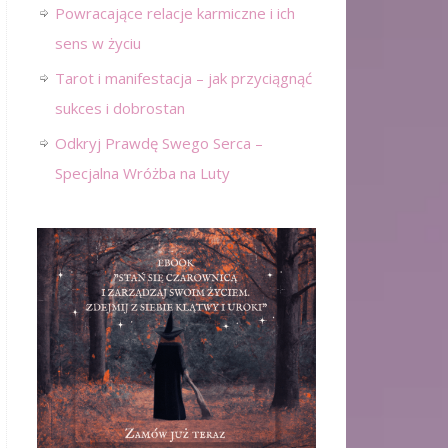
Powracające relacje karmiczne i ich
sens w życiu
Tarot i manifestacja – jak przyciągnąć
sukces i dobrostan
Odkryj Prawdę Swego Serca –
Specjalna Wróżba na Luty