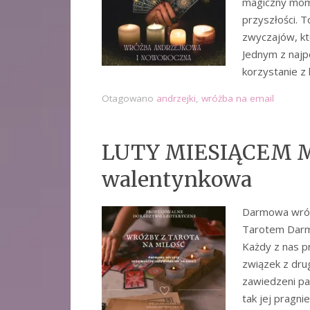
magiczny mome
przyszłości. T
zwyczajów, kt
Jednym z najp
korzystanie z
Otagowano
andrzejki
,
wróżba na email
LUTY MIESIĄCEM M
walentynkowa
Darmowa wróżb
Tarotem Darm
Każdy z nas p
związek z dru
zawiedzeni pa
tak jej pragn