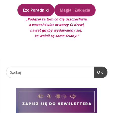
Ezo Poradniki
Magia i Zaklęcia
„Podążaj za tym co Cię uszczęśliwia,
a wszechświat otworzy Ci drzwi,
nawet gdyby wydawałoby się,
że wokół są same ściany.”
OK