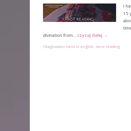
I h
15 
abo
time
divination from…
czytaj dalej
→
Otagowano
tarot in english
,
tarot reading