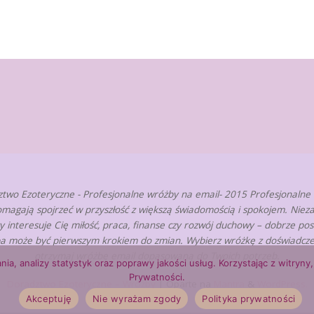
two Ezoteryczne - Profesjonalne wróżby na email- 2015 Profesjonalne
omagają spojrzeć w przyszłość z większą świadomością i spokojem. Nieza
zy interesuje Cię miłość, praca, finanse czy rozwój duchowy – dobrze po
a może być pierwszym krokiem do zmian. Wybierz wróżkę z doświadcze
otrzymaj wróżbę email dopasowaną do Twoich potrzeb.
nia, analizy statystyk oraz poprawy jakości usług. Korzystając z witry
Prywatności.
Doradztwo Ezoteryczne – Wróżby
| Oparte na
Mantra
&
WordPress.
Akceptuję
Nie wyrażam zgody
Polityka prywatności