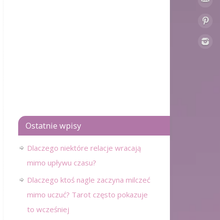
Ostatnie wpisy
Dlaczego niektóre relacje wracają
mimo upływu czasu?
Dlaczego ktoś nagle zaczyna milczeć
mimo uczuć? Tarot często pokazuje
to wcześniej