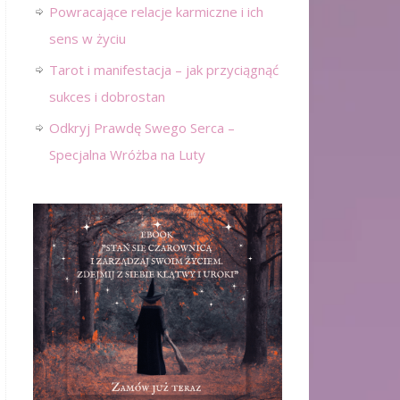
Powracające relacje karmiczne i ich
sens w życiu
Tarot i manifestacja – jak przyciągnąć
sukces i dobrostan
Odkryj Prawdę Swego Serca –
Specjalna Wróżba na Luty