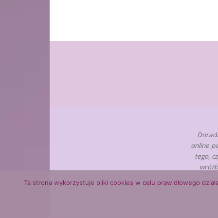
Doradz
online p
tego, c
wróżb
Ta strona wykorzystuje pliki cookies w celu prawidłowego działa