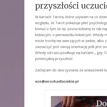
przyszłości uczuci
W kartach Tarota, które używam na co dzień 
względu, że Tarot pokazuje płeć psychologic
komuś o tym że np. pozna kobietę to tak n
kobiecym, o pierwiastku kobiecym. Wtedy mó
może trochę nie wierzących w siebie, albo 
zaznaczyć jest swoją orientację jeśli jest o
Wtedy od razu posiłkuję się kartami „ gay Ta
potencjalną przyszłość.
Zachęcam do skorzystania ze wskazówek ka
ezo@wrozkadlaciebie.pl