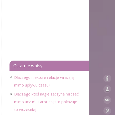
Ostatnie wpisy
Dlaczego niektóre relacje wracają
mimo upływu czasu?
Dlaczego ktoś nagle zaczyna milczeć
mimo uczuć? Tarot często pokazuje
to wcześniej