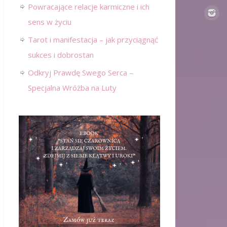
Powracające relacje karmiczne i ich
sens w życiu
Tarot i manifestacja – jak przyciągnąć
sukces i dobrostan
Odkryj Prawdę Swego Serca –
Specjalna Wróżba na Luty