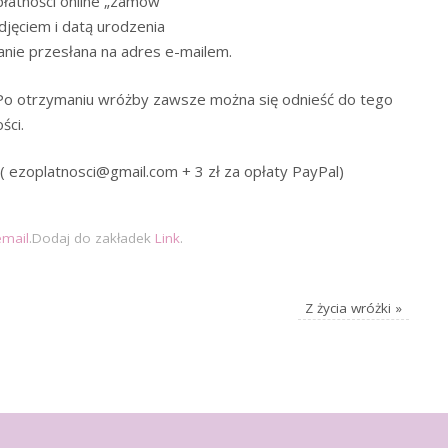
płatności online „zamów”
djęciem i datą urodzenia
anie przesłana na adres e-mailem.
Po otrzymaniu wróżby zawsze można się odnieść do tego
ści.
( ezoplatnosci@gmail.com + 3 zł za opłaty PayPal)
email
.
Dodaj do zakładek
Link
.
Z życia wróżki
»