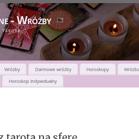
ne - Wróżby
I TAROTA
Wróżby
Darmowe wróżby
Horoskopy
Wróżba
Horoskop Indywidualny
 tarota na sferę