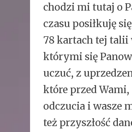
chodzi mi tutaj o 
czasu posiłkuję si
78 kartach tej tali
którymi się Panowi
uczuć, z uprzedze
które przed Wami, 
odczucia i wasze m
też przyszłość dane