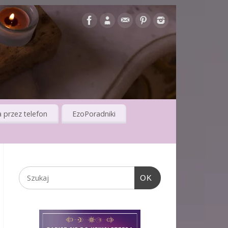
 przez telefon
EzoPoradniki
OK