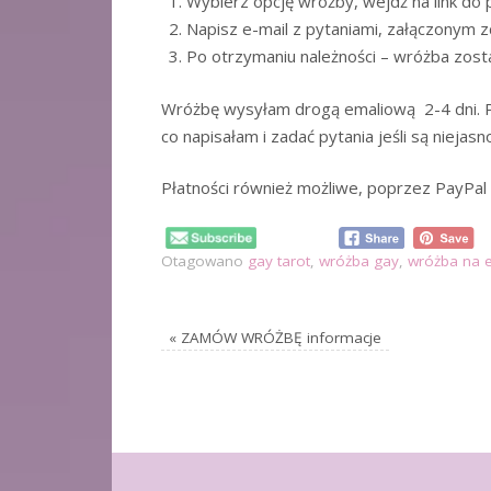
Wybierz opcję wróżby, wejdź na link do 
Napisz e-mail z pytaniami, załączonym z
Po otrzymaniu należności – wróżba zost
Wróżbę wysyłam drogą emaliową 2-4 dni. 
co napisałam i zadać pytania jeśli są niejasno
Płatności również możliwe, poprzez PayPal 
Otagowano
gay tarot
,
wróżba gay
,
wróżba na 
«
ZAMÓW WRÓŻBĘ informacje