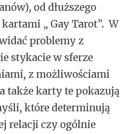
Panów), od dłuższego
ę kartami „ Gay Tarot”. W
i widać problemy z
e stykacie w sferze
niami, z możliwościami
a także karty te pokazują
yśli, które determinują
j relacji czy ogólnie