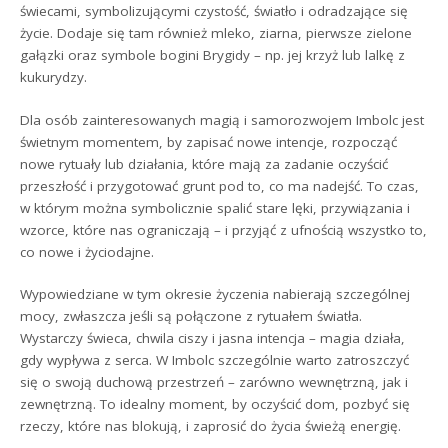
świecami, symbolizującymi czystość, światło i odradzające się
życie. Dodaje się tam również mleko, ziarna, pierwsze zielone
gałązki oraz symbole bogini Brygidy – np. jej krzyż lub lalkę z
kukurydzy.
Dla osób zainteresowanych magią i samorozwojem Imbolc jest
świetnym momentem, by zapisać nowe intencje, rozpocząć
nowe rytuały lub działania, które mają za zadanie oczyścić
przeszłość i przygotować grunt pod to, co ma nadejść. To czas,
w którym można symbolicznie spalić stare lęki, przywiązania i
wzorce, które nas ograniczają – i przyjąć z ufnością wszystko to,
co nowe i życiodajne.
Wypowiedziane w tym okresie życzenia nabierają szczególnej
mocy, zwłaszcza jeśli są połączone z rytuałem światła.
Wystarczy świeca, chwila ciszy i jasna intencja – magia działa,
gdy wypływa z serca. W Imbolc szczególnie warto zatroszczyć
się o swoją duchową przestrzeń – zarówno wewnętrzną, jak i
zewnętrzną. To idealny moment, by oczyścić dom, pozbyć się
rzeczy, które nas blokują, i zaprosić do życia świeżą energię.