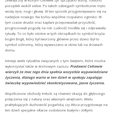
zewnętrzny w którym człowiek żył. Sprzątano domy, robiono
porządek wokół siebie. Po takich zabiegach symbolicznie myto
wodą ręce, nogi i głowę. W ten sposób przygotowywano się na
nadejście nowego. Na końcu wspólnie rozpalano ognisko. W
tym czasie druidzi oraz kapłani przepowiadali przyszłość,
prognozowali pogodę na rok. Ludność modliła się i odprawiała
rytuały. To co było istotne w tych obrządkach to symbol krzyża
bogini Brigit, który był tworzony głównie przez dzieci. Był to
symbol ochronny, który wywieszano w oknie lub na drzwiach
domu.
Istnieje wiele rytuałów związanych z tym świętem, które można
wykorzystać także w domowym zaciszu.
Pradawni Celtowie
wierzyli że moc tego dnia spełnia wszystkie wypowiedziane
życzenia, dlatego warto w ten dzień w spokoju zapalając
świeczkę wypowiedzieć skonkretyzowane, jasne życzenia.
Współczesne obchody Imbolc są również okazją do głębszego
połączenia się z naturą oraz własnym wnętrzem. Wielu
praktykujących duchowość pogańską czy Wicca przygotowuje na
ten dzień specjalne ołtarze ozdobione białymi i żółtymi