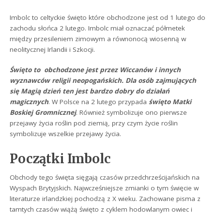
Imbolc to celtyckie święto które obchodzone jest od 1 lutego do
zachodu słońca 2 lutego. Imbolc miał oznaczać półmetek
między przesileniem zimowym a równonocą wiosenną w
neolitycznej Irlandii i Szkocji.
Święto to obchodzone jest przez Wiccanów i innych
wyznawców religii neopogańskich. Dla osób zajmujących
się Magią dzień ten jest bardzo dobry do działań
magicznych
. W Polsce na 2 lutego przypada
święto Matki
Boskiej Gromnicznej
. Również symbolizuje ono pierwsze
przejawy życia roślin pod ziemią, przy czym życie roślin
symbolizuje wszelkie przejawy życia.
Początki Imbolc
Obchody tego święta sięgają czasów przedchrześcijańskich na
Wyspach Brytyjskich. Najwcześniejsze zmianki o tym święcie w
literaturze irlandzkiej pochodzą z X wieku. Zachowane pisma z
tamtych czasów wiążą święto z cyklem hodowlanym owiec i