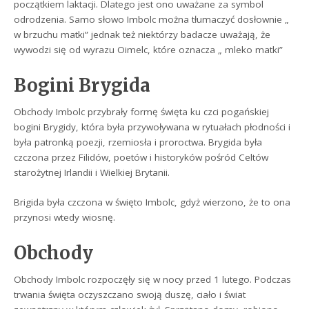
początkiem laktacji. Dlatego jest ono uważane za symbol
odrodzenia. Samo słowo Imbolc można tłumaczyć dosłownie „
w brzuchu matki” jednak też niektórzy badacze uważają, że
wywodzi się od wyrazu Oimelc, które oznacza „ mleko matki”
Bogini Brygida
Obchody Imbolc przybrały formę święta ku czci pogańskiej
bogini Brygidy, która była przywoływana w rytuałach płodności i
była patronką poezji, rzemiosła i proroctwa. Brygida była
czczona przez Filidów, poetów i historyków pośród Celtów
starożytnej Irlandii i Wielkiej Brytanii.
Brigida była czczona w święto Imbolc, gdyż wierzono, że to ona
przynosi wtedy wiosnę.
Obchody
Obchody Imbolc rozpoczęły się w nocy przed 1 lutego. Podczas
trwania święta oczyszczano swoją duszę, ciało i świat