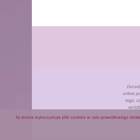
Doradz
online p
tego, c
wróżb
Ta strona wykorzystuje pliki cookies w celu prawidłowego działa