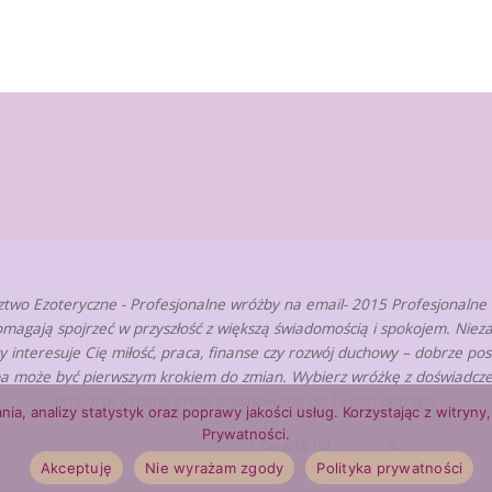
two Ezoteryczne - Profesjonalne wróżby na email- 2015 Profesjonalne
omagają spojrzeć w przyszłość z większą świadomością i spokojem. Nieza
zy interesuje Cię miłość, praca, finanse czy rozwój duchowy – dobrze po
a może być pierwszym krokiem do zmian. Wybierz wróżkę z doświadcze
otrzymaj wróżbę email dopasowaną do Twoich potrzeb.
nia, analizy statystyk oraz poprawy jakości usług. Korzystając z witry
Prywatności.
Doradztwo Ezoteryczne – Wróżby
| Oparte na
Mantra
&
WordPress.
Akceptuję
Nie wyrażam zgody
Polityka prywatności