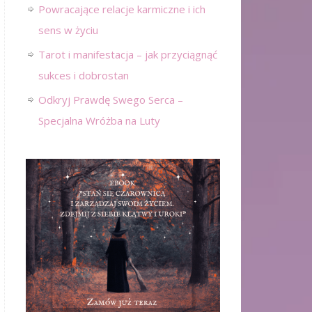
Powracające relacje karmiczne i ich
sens w życiu
Tarot i manifestacja – jak przyciągnąć
sukces i dobrostan
Odkryj Prawdę Swego Serca –
Specjalna Wróżba na Luty