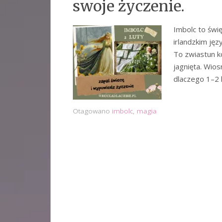
swoje życzenie.
Imbolc to świę
irlandzkim jęz
To zwiastun k
jagnięta. Wios
dlaczego 1–2 
Otagowano
imbolc
,
magia