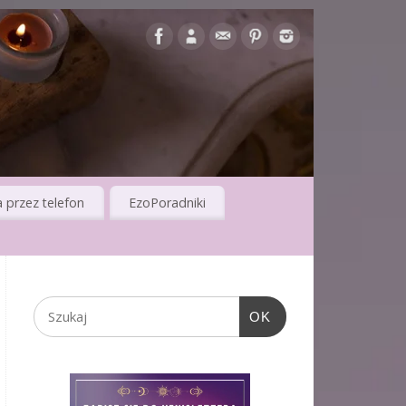
 przez telefon
EzoPoradniki
OK