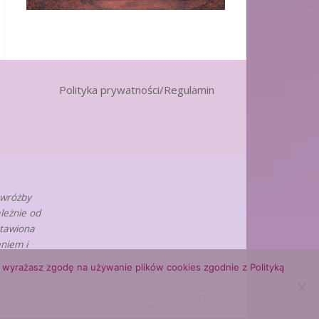
Polityka prywatności/Regulamin
 wróżby
leżnie od
stawiona
niem i
ny, wyrażasz zgodę na używanie plików cookies zgodnie z Polityką