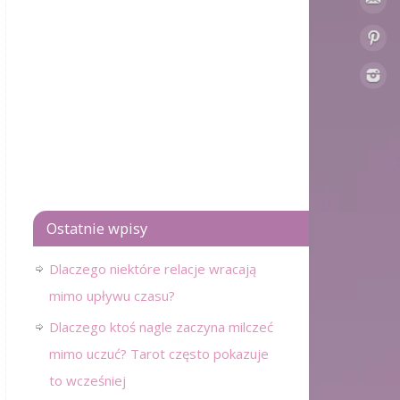
Ostatnie wpisy
Dlaczego niektóre relacje wracają
mimo upływu czasu?
Dlaczego ktoś nagle zaczyna milczeć
mimo uczuć? Tarot często pokazuje
to wcześniej