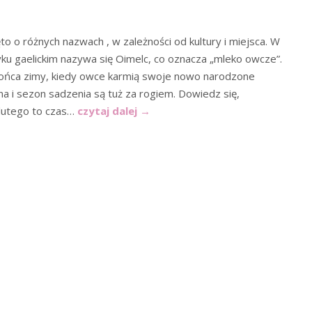
to o różnych nazwach , w zależności od kultury i miejsca. W
yku gaelickim nazywa się Oimelc, co oznacza „mleko owcze”.
ońca zimy, kiedy owce karmią swoje nowo narodzone
na i sezon sadzenia są tuż za rogiem. Dowiedz się,
lutego to czas…
czytaj dalej
→