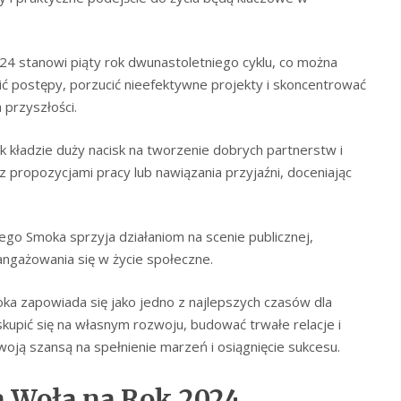
24 stanowi piąty rok dwunastoletniego cyklu, co można
ić postępy, porzucić nieefektywne projekty i skoncentrować
przyszłości.
k kładzie duży nacisk na tworzenie dobrych partnerstw i
z propozycjami pracy lub nawiązania przyjaźni, doceniając
go Smoka sprzyja działaniom na scenie publicznej,
 angażowania się w życie społeczne.
ka zapowiada się jako jedno z najlepszych czasów dla
skupić się na własnym rozwoju, budować trwałe relacje i
woją szansą na spełnienie marzeń i osiągnięcie sukcesu.
a Woła na Rok 2024