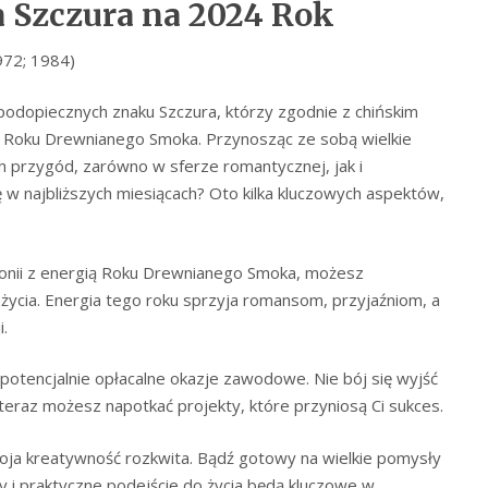
a
Szczura na 2024 Rok
972; 1984)
podopiecznych znaku Szczura, którzy zgodnie z chińskim
ą Roku Drewnianego Smoka. Przynosząc ze sobą wielkie
h przygód, zarówno w sferze romantycznej, jak i
ę w najbliższych miesiącach? Oto kilka kluczowych aspektów,
monii z energią Roku Drewnianego Smoka, możesz
życia. Energia tego roku sprzyja romansom, przyjaźniom, a
i.
 potencjalnie opłacalne okazje zawodowe. Nie bój się wyjść
 teraz możesz napotkać projekty, które przyniosą Ci sukces.
oja kreatywność rozkwita. Bądź gotowy na wielkie pomysły
ły i praktyczne podejście do życia będą kluczowe w