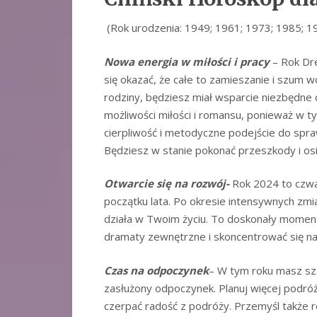
(Rok urodzenia: 1949; 1961; 1973; 1985; 1
Nowa energia w miłości i pracy
– Rok Dr
się okazać, że całe to zamieszanie i szum wo
rodziny, będziesz miał wsparcie niezbędne 
możliwości miłości i romansu, ponieważ w t
cierpliwość i metodyczne podejście do spra
Będziesz w stanie pokonać przeszkody i os
Otwarcie się na rozwój-
Rok 2024 to czwa
początku lata. Po okresie intensywnych zm
działa w Twoim życiu. To doskonały moment,
dramaty zewnętrzne i skoncentrować się n
Czas na odpoczynek
– W tym roku masz sza
zasłużony odpoczynek. Planuj więcej podróż
czerpać radość z podróży. Przemyśl także re