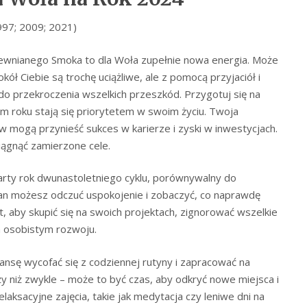
997; 2009; 2021)
ewnianego Smoka to dla Woła zupełnie nowa energia. Może
kół Ciebie są trochę uciążliwe, ale z pomocą przyjaciół i
do przekroczenia wszelkich przeszkód. Przygotuj się na
ym roku stają się priorytetem w swoim życiu. Twoja
w mogą przynieść sukces w karierze i zyski w inwestycjach.
iągnąć zamierzone cele.
rty rok dwunastoletniego cyklu, porównywalny do
ian możesz odczuć uspokojenie i zobaczyć, co naprawdę
 aby skupić się na swoich projektach, zignorować wszelkie
a osobistym rozwoju.
nsę wycofać się z codziennej rutyny i zapracować na
y niż zwykle – może to być czas, aby odkryć nowe miejsca i
laksacyjne zajęcia, takie jak medytacja czy leniwe dni na