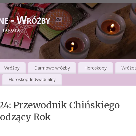
ne - Wróżby
I TAROTA
Wróżby
Darmowe wróżby
Horoskopy
Wróżba
Horoskop Indywidualny
4: Przewodnik Chińskiego
hodzący Rok