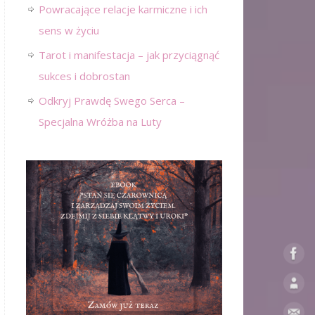
Powracające relacje karmiczne i ich
sens w życiu
Tarot i manifestacja – jak przyciągnąć
sukces i dobrostan
Odkryj Prawdę Swego Serca –
Specjalna Wróżba na Luty