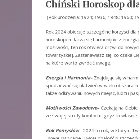
Chiński Horoskop
dl
(Rok urodzenia: 1924; 1936; 1948; 1960; 1
Rok 2024 obiecuje szczególne korzyści dla 
horoskopem łączą się harmonijnie z energi
możliwości, ten rok otwiera drzwi do nowyc
towarzyskiej. Zastanawiasz się, co czeka Ci
na które warto zwrócić uwagę.
Energia i Harmonia
– Znajdując się w har
spodziewać się ułatwień w wielu obszarach 
także odkrywaniu nowych miejsc, ludzi i pasj
Możliwości Zawodowe
– Czekają na Ciebie
ze swojej strefy komfortu, gdyż to właśnie
Rok Pomysłów
– 2024 to rok, w którym Tw
i nowe inspiracje. Twoja dbałość o szczegó