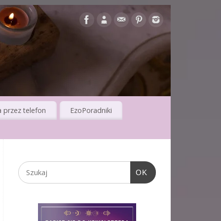
 przez telefon
EzoPoradniki
OK