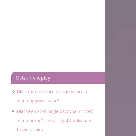
Ostatnie wpisy
Dlaczego niektóre relacje wracają
mimo upływu czasu?
Dlaczego ktoś nagle zaczyna milczeć
mimo uczuć? Tarot często pokazuje
to wcześniej