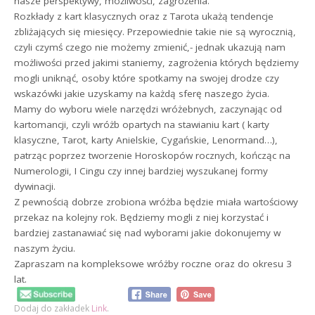
nasze perspektywy, możliwości, zagrożenia.
Rozkłady z kart klasycznych oraz z Tarota ukażą tendencje
zbliżających się miesięcy. Przepowiednie takie nie są wyrocznią,
czyli czymś czego nie możemy zmienić,- jednak ukazują nam
możliwości przed jakimi staniemy, zagrożenia których będziemy
mogli uniknąć, osoby które spotkamy na swojej drodze czy
wskazówki jakie uzyskamy na każdą sferę naszego życia.
Mamy do wyboru wiele narzędzi wróżebnych, zaczynając od
kartomancji, czyli wróżb opartych na stawianiu kart ( karty
klasyczne, Tarot, karty Anielskie, Cygańskie, Lenormand…),
patrząc poprzez tworzenie Horoskopów rocznych, kończąc na
Numerologii, I Cingu czy innej bardziej wyszukanej formy
dywinacji.
Z pewnością dobrze zrobiona wróżba będzie miała wartościowy
przekaz na kolejny rok. Będziemy mogli z niej korzystać i
bardziej zastanawiać się nad wyborami jakie dokonujemy w
naszym życiu.
Zapraszam na kompleksowe wróżby roczne oraz do okresu 3
lat.
Dodaj do zakładek
Link
.