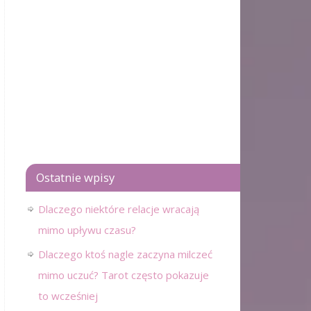
Ostatnie wpisy
Dlaczego niektóre relacje wracają
mimo upływu czasu?
Dlaczego ktoś nagle zaczyna milczeć
mimo uczuć? Tarot często pokazuje
to wcześniej