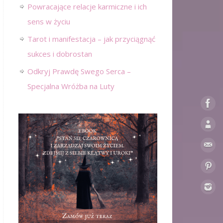
Powracające relacje karmiczne i ich
sens w życiu
Tarot i manifestacja – jak przyciągnąć
sukces i dobrostan
Odkryj Prawdę Swego Serca –
Specjalna Wróżba na Luty