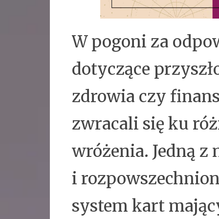
W pogoni za odpow
dotyczące przyszłoś
zdrowia czy finan
zwracali się ku r
wróżenia. Jedną z 
i rozpowszechniony
system kart mają