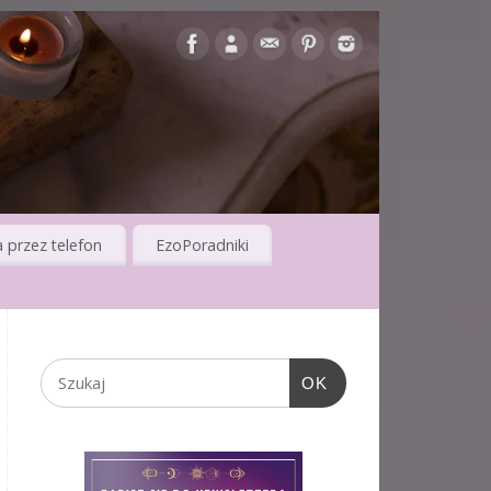
 przez telefon
EzoPoradniki
OK