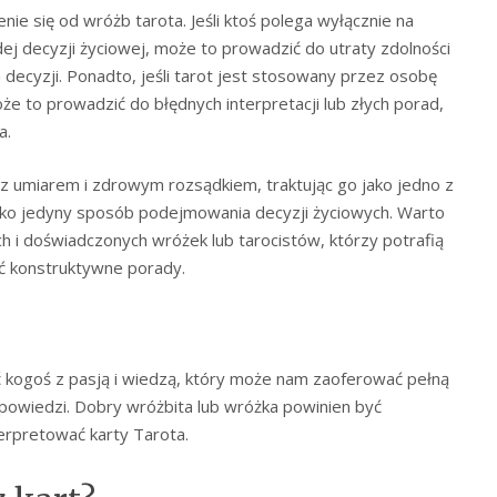
ie się od wróżb tarota. Jeśli ktoś polega wyłącznie na
dej decyzji życiowej, może to prowadzić do utraty zdolności
ecyzji. Ponadto, jeśli tarot jest stosowany przez osobę
e to prowadzić do błędnych interpretacji lub złych porad,
a.
 z umiarem i zdrowym rozsądkiem, traktując go jako jedno z
 jako jedyny sposób podejmowania decyzji życiowych. Warto
h i doświadczonych wróżek lub tarocistów, którzy potrafią
ć konstruktywne porady.
 kogoś z pasją i wiedzą, który może nam zaoferować pełną
dpowiedzi. Dobry wróżbita lub wróżka powinien być
terpretować karty Tarota.