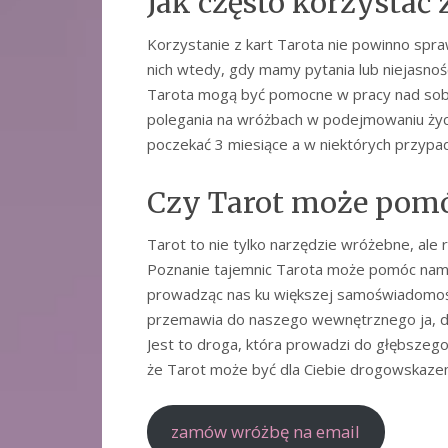
Jak często korzystać 
Korzystanie z kart Tarota nie powinno spraw
nich wtedy, gdy mamy pytania lub niejasnośc
Tarota mogą być pomocne w pracy nad sobą 
polegania na wróżbach w podejmowaniu życ
poczekać 3 miesiące a w niektórych przypa
Czy Tarot może pomó
Tarot to nie tylko narzędzie wróżebne, ale 
Poznanie tajemnic Tarota może pomóc nam l
prowadząc nas ku większej samoświadomośc
przemawia do naszego wewnętrznego ja, daj
Jest to droga, która prowadzi do głębszego 
że Tarot może być dla Ciebie drogowskazem,
zamów wróżbę na email