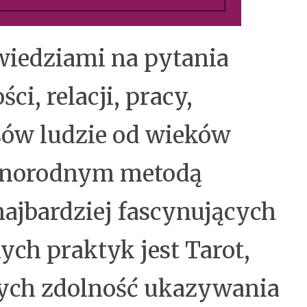
iedziami na pytania
ci, relacji, pracy,
sów ludzie od wieków
óżnorodnym metodą
najbardziej fascynujących
ch praktyk jest Tarot,
cych zdolność ukazywania