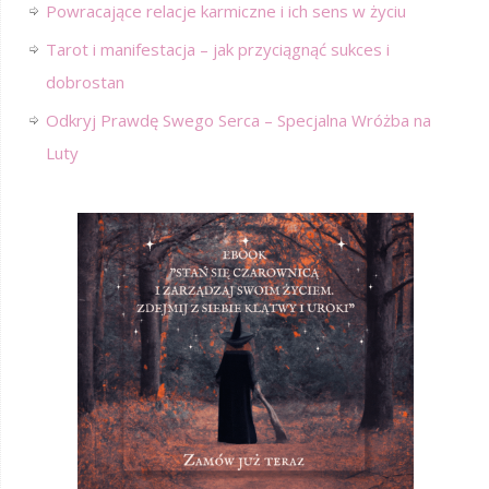
Powracające relacje karmiczne i ich sens w życiu
Tarot i manifestacja – jak przyciągnąć sukces i
dobrostan
Odkryj Prawdę Swego Serca – Specjalna Wróżba na
Luty