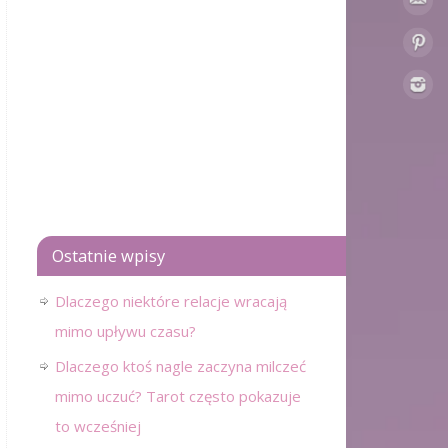
Ostatnie wpisy
Dlaczego niektóre relacje wracają
mimo upływu czasu?
Dlaczego ktoś nagle zaczyna milczeć
mimo uczuć? Tarot często pokazuje
to wcześniej