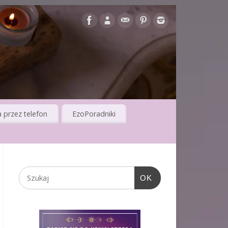
 przez telefon
EzoPoradniki
OK