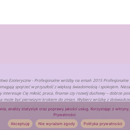
two Ezoteryczne - Profesjonalne wróżby na email- 2015 Profesjonalne
omagają spojrzeć w przyszłość z większą świadomością i spokojem. Nieza
zy interesuje Cię miłość, praca, finanse czy rozwój duchowy – dobrze po
a może być pierwszym krokiem do zmian. Wybierz wróżkę z doświadcze
otrzymaj wróżbę email dopasowaną do Twoich potrzeb.
nia, analizy statystyk oraz poprawy jakości usług. Korzystając z witry
Prywatności.
Doradztwo Ezoteryczne – Wróżby
| Oparte na
Mantra
&
WordPress.
Akceptuję
Nie wyrażam zgody
Polityka prywatności