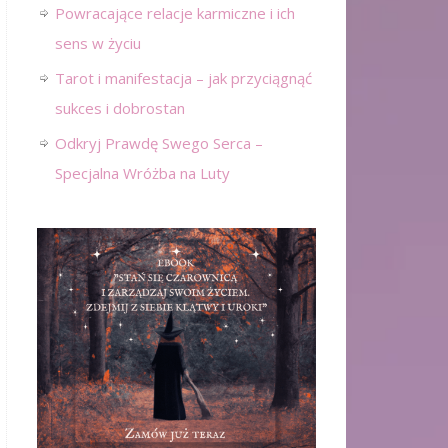
Powracające relacje karmiczne i ich
sens w życiu
Tarot i manifestacja – jak przyciągnąć
sukces i dobrostan
Odkryj Prawdę Swego Serca –
Specjalna Wróżba na Luty