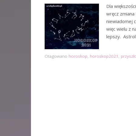
Dla większości
wręcz zmiana k
niewiadomej c
więc wielu z n
lepszy. Astro
Otagowano
horoskop
,
horoskop2021
,
przyszł