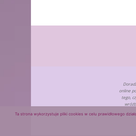
Doradz
online p
tego, c
wróżb
Ta strona wykorzystuje pliki cookies w celu prawidłowego działa