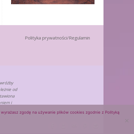
Polityka prywatności/Regulamin
 wróżby
leżnie od
stawiona
niem i
ny, wyrażasz zgodę na używanie plików cookies zgodnie z Polityką