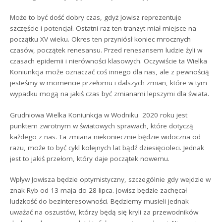
Może to być dość dobry czas, gdyż Jowisz reprezentuje
szczęście i potencjał. Ostatni raz ten tranzyt miał miejsce na
początku XV wieku. Okres ten przyniósł koniec mrocznych
czasów, początek renesansu. Przed renesansem ludzie żyli w
czasach epidemii i nierówności klasowych. Oczywiście ta Wielka
Koniunkcja może oznaczać coś innego dla nas, ale z pewnością
jesteśmy w momencie przełomu i dalszych zmian, które w tym
wypadku mogą na jakiś czas być zmianami lepszymi dla świata.
Grudniowa Wielka Koniunkcja w Wodniku 2020 roku jest
punktem zwrotnym w światowych sprawach, które dotyczą
każdego z nas. Ta zmiana niekoniecznie będzie widoczna od
razu, może to być cykl kolejnych lat bądź dziesięcioleci. Jednak
jest to jakiś przełom, który daje początek nowemu.
Wpływ Jowisza będzie optymistyczny, szczególnie gdy wejdzie w
znak Ryb od 13 maja do 28 lipca. Jowisz będzie zachęcał
ludzkość do bezinteresowności. Będziemy musieli jednak
uważać na oszustów, którzy będą się kryli za przewodników