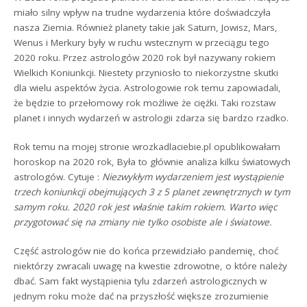
miało silny wpływ na trudne wydarzenia które doświadczyła
nasza Ziemia. Również planety takie jak Saturn, Jowisz, Mars,
Wenus i Merkury były w ruchu wstecznym w przeciągu tego
2020 roku. Przez astrologów 2020 rok był nazywany rokiem
Wielkich Koniunkcji. Niestety przyniosło to niekorzystne skutki
dla wielu aspektów życia. Astrologowie rok temu zapowiadali,
że będzie to przełomowy rok możliwe że ciężki. Taki rozstaw
planet i innych wydarzeń w astrologii zdarza się bardzo rzadko.
Rok temu na mojej stronie wrozkadlaciebie.pl opublikowałam
horoskop na 2020 rok, Była to głównie analiza kilku światowych
astrologów. Cytuje :
Niezwykłym wydarzeniem jest wystąpienie
trzech koniunkcji obejmujących 3 z 5 planet zewnętrznych w tym
samym roku. 2020 rok jest właśnie takim rokiem. Warto więc
przygotować się na zmiany nie tylko osobiste ale i światowe.
Część astrologów nie do końca przewidziało pandemię, choć
niektórzy zwracali uwagę na kwestie zdrowotne, o które należy
dbać. Sam fakt wystąpienia tylu zdarzeń astrologicznych w
jednym roku może dać na przyszłość większe zrozumienie