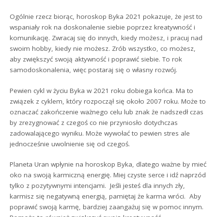
Ogólnie rzecz biorąc, horoskop Byka 2021 pokazuje, że jest to
wspaniały rok na doskonalenie siebie poprzez kreatywność i
komunikację. Zwracaj się do innych, kiedy możesz, i pracuj nad
swoim hobby, kiedy nie możesz. Zrób wszystko, co możesz,
aby zwiększyć swoją aktywność i poprawić siebie. To rok
samodoskonalenia, więc postaraj się o własny rozwój.
Pewien cykl w życiu Byka w 2021 roku dobiega końca. Ma to
związek z cyklem, który rozpoczął się około 2007 roku. Może to
oznaczać zakończenie ważnego celu lub znak że nadszedł czas
by zrezygnować z czegoś co nie przyniosło dotychczas
zadowalającego wyniku. Może wywołać to pewien stres ale
jednocześnie uwolnienie się od czegoś.
Planeta Uran wpłynie na horoskop Byka, dlatego ważne by mieć
oko na swoją karmiczną energię. Miej czyste serce i idź naprzód
tylko z pozytywnymi intencjami. Jeśli jesteś dla innych zły,
karmisz się negatywną energią, pamiętaj że karma wróci. Aby
poprawić swoją karmę, bardziej zaangażuj się w pomoc innym.