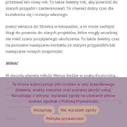
przetrwać ten nowy rok. To także świetny rok, aby powrócić do
starych przyjaźni i zainteresowań. To również dobry czas dla
kształcenia się i rozwoju własnego.
Jowisz wkracza do Strzelca w listopadzie, a to może zachęcić
Wagi do powrotu do starych projektów, które mogły wcześniej
nie mieć szans pozytywnego ukończenia. To także świetny czas
na ponowne nawiązaniu kontaktu ze starymi przyjaciółmi lub
nawiązanie nowych znajomości.
Miłość
W styczniu planeta miłości Wenus będzie w znaku Koziorożca,
co może sprawić, że poczujesz się bardziej kochany przez
Ta strona wykorzystuje pliki cookies w celu prawidłowego
partnera. Może to być namiętny okres. Warto jednak patrzeć
działania, analizy statystyk oraz poprawy jakości usług.
mocno na wrażliwość partnera, bo w łatwy sposób będzie
Korzystając z witryny, wyrażasz zgodę na używanie plików
można go zranić. Single mają bardzo duże szanse na wejście w
cookies zgodnie z Polityką Prywatności.
namiętny związek.
Akceptuję
Nie wyrażam zgody
Praca
Polityka prywatności