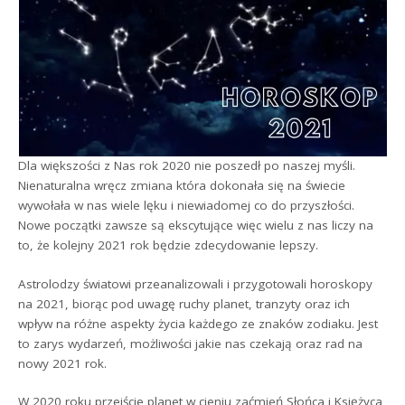
Dla większości z Nas rok 2020 nie poszedł po naszej myśli.
Nienaturalna wręcz zmiana która dokonała się na świecie
wywołała w nas wiele lęku i niewiadomej co do przyszłości.
Nowe początki zawsze są ekscytujące więc wielu z nas liczy na
to, że kolejny 2021 rok będzie zdecydowanie lepszy.
Astrolodzy światowi przeanalizowali i przygotowali horoskopy
na 2021, biorąc pod uwagę ruchy planet, tranzyty oraz ich
wpływ na różne aspekty życia każdego ze znaków zodiaku. Jest
to zarys wydarzeń, możliwości jakie nas czekają oraz rad na
nowy 2021 rok.
W 2020 roku przejście planet w cieniu zaćmień Słońca i Księżyca