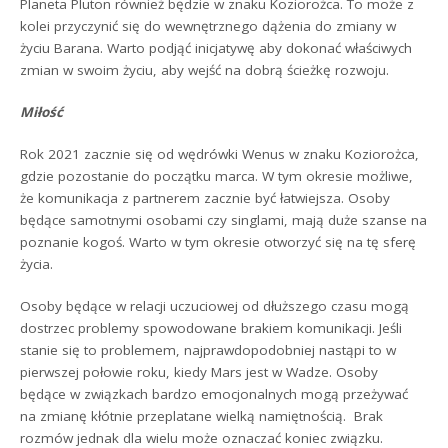
Planeta Pluton również będzie w znaku Koziorożca. To może z
kolei przyczynić się do wewnętrznego dążenia do zmiany w
życiu Barana. Warto podjąć inicjatywę aby dokonać właściwych
zmian w swoim życiu, aby wejść na dobrą ścieżkę rozwoju.
Miłość
Rok 2021 zacznie się od wędrówki Wenus w znaku Koziorożca,
gdzie pozostanie do początku marca. W tym okresie możliwe,
że komunikacja z partnerem zacznie być łatwiejsza. Osoby
będące samotnymi osobami czy singlami, mają duże szanse na
poznanie kogoś. Warto w tym okresie otworzyć się na tę sferę
życia.
Osoby będące w relacji uczuciowej od dłuższego czasu mogą
dostrzec problemy spowodowane brakiem komunikacji. Jeśli
stanie się to problemem, najprawdopodobniej nastąpi to w
pierwszej połowie roku, kiedy Mars jest w Wadze. Osoby
będące w związkach bardzo emocjonalnych mogą przeżywać
na zmianę kłótnie przeplatane wielką namiętnością. Brak
rozmów jednak dla wielu może oznaczać koniec związku.