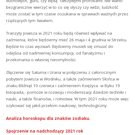
duchowych, guru, czy będą fałszywymi prorokami. Nie warto
bezgranicznie wierzyć w to co się słyszy czy widzi, ludzkość
może zostać w tym czasie oszukana w sprawach ważnych przez
rządzących tym światem.
Tranzyty Jowisza w 2021 roku będą również wpływać na
zaćmienia, które będziemy mieć 26 maja i 4 grudnia w Strzelcu.
Będzie to czas wyzwań. Będziemy musieli się zmusić do
odejścia od nadmiernej konsumpcji, od fanatyzmu i
przekonania o własnej nieomylności.
Złączenie się Saturna i Urana w połączeniu z całorocznym
pobytem Jowisza w Wodniku, a także zaćmieniem Słońca w
znaku Bliźniąt 10 czerwca i zaćmieniem Księżyca w Byku 19
listopada,- pomoże w rozwoju i modernizacji dziedzin techniki i
nauki, a także finansów, i rolnictwa. W tym 2021 roku może więc
szykować się jakiś przełom naukowy, technologiczny.
Analiza horoskopu dla znaków zodiaku.
Spojrzenie na nadchodzący 2021 rok