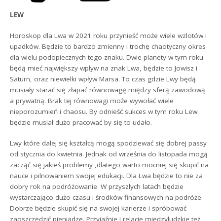
LEW
Horoskop dla Lwa w 2021 roku przynieść może wiele wzlotów i
upadków. Będzie to bardzo zmienny i trochę chaotyczny okres
dla wielu podopiecznych tego znaku. Dwie planety w tym roku
będą mieć największy wpływ na znak Lwa, będzie to Jowisz i
Saturn, oraz niewielki wpływ Marsa. To czas gdzie Lwy będą
musiały starać się złapać równowagę między sferą zawodową
a prywatną. Brak tej równowagi może wywołać wiele
nieporozumień i chaosu. By odnieść sukces w tym roku Lew
będzie musiał dużo pracować by się to udało.
Lwy które dalej się kształcą mogą spodziewać się dobrej passy
od stycznia do kwietnia. Jednak od września do listopada mogą
zacząć się jakieś problemy ,dlatego warto mocniej się skupić na
nauce i pilnowaniem swojej edukacji. Dla Lwa będzie to nie za
dobry rok na podróżowanie. W przyszłych latach będzie
wystarczająco dużo czasu i środków finansowych na podróże.
Dobrze będzie skupić się na swojej karierze i spróbować
zaoszczędzić pieniądze. Przyjaźnie i relacje międzyludzkie też