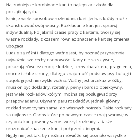
Najtrudniejsze kombinacje kart to najlepsza szkoła dla
początkujących.
Istnieje wiele sposobów rozkładania kart. Jednak każdy może
skonstruować swój własny. Rozkładanie kart jest sprawą
indywidualną. Po jakimś czasie pracy z kartami, tworzy się
własne rozkłady, z czasem również znaczenie kart się zmienia,
ubogaca.
Ludzie są różni i dlatego ważne jest, by poznać przynajmniej
najważniejsze cechy osobowości. Karty nie są sztywne,
pokazują również emocje ludzkie, cechy charakteru, pragnienia,
mocne i słabe strony, dlatego znajomość podstaw psychologi i
socjologi jest niezwykle ważna. Ważny jest przekaz wróżby,
musi on być dokładny, rzetelny, pełny i bardzo obiektywny.
Jest wiele rozkładów którymi można się posługiwać przy
przepowiadaniu. Używam paru rozkładów, jednak główny
rozkład stworzyłam sama, do własnych potrzeb. Takie rozkłady
są najlepsze. Osoby które po pewnym czasie mają wprawę w
czytaniu kart powinny same tworzyć rozkłady, a także
urozmaicać znaczenie kart, i połączeń z innymi.
Nigdy nie jest tak, by można mówić że się poznało wszystkie