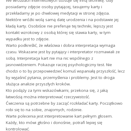
We wróżbach internetowych stosuje się inną technikę. Gdy
posiadamy zdjęcie osoby pytającej, tasujemy karty i
przekładamy je po chwilowej medytacji w stronę zdjęcia.
Niektóre wróżki wolą samą datę urodzenia i na podstawie jej
kładą karty. Osobiście nie preferuje tej techniki, lepszy jest
kontakt wzrokowy z osobą której się stawia karty, w tym
wypadku jest to zdjęcie.
Warto podkreślić, że właściwa i dobra interpretacja wymaga
czasu. Wskazane jest by pytający i interpretator rozmawiali ze
sobą. Interpretacja kart nie ma nic wspólnego z
jasnowidzeniem. Pokazuje raczej psychologiczny test. Nie
chodzi o to by przepowiedzieć komuś wspaniałą przyszłość, lecz
by wyjaśnić pytania, przemyślenia i problemy. Jest to droga
służąca analizie przyszłych kroków.
Kto podąży za tymi wskazówkami, przekona się, z jaką
łatwością można interpretować rzeczywistość.
Ćwiczenia są potrzebne by zacząć rozkładać karty. Początkowo
robi się to na sobie, znajomych, rodzinie.
Warte polecenia jest interpretowanie kart pełnym głosem.
Każdy, kto mówi głośno i donośnie, potrafi lepiej się
kontrolować.