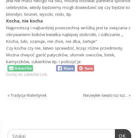
Jeśli nie masz nikogo na oku, można losować partnera spośród
celebrytów, wtedy będziemy mogli dowiedzieć się czy będzie to
blondyn, brunet, wysoki, niski, itp.
Kocha, nie kocha
Najprostszą i najbardziej powszechną wróżbą jest ta związana z
obrywaniem listków kwiatka najlepiej stokrotki, i odliczanie „
Kocha, lubi, szanuje, nie chce, nie dba, żartuje”
Czy kocha czy nie, łatwo sprawdzić, licząc różne przedmioty.
Można chwycić garść patyczków, słomek owoców, listek,
kamyczków, cukierków itp. i policzyć je.
Dodaj do zakładek
Link
.
«
Tradycja Walentynek
Niezwykłe święto tuż tuż…
»
OK