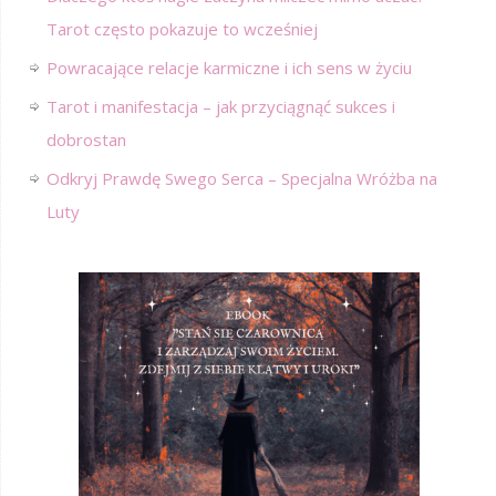
Tarot często pokazuje to wcześniej
Powracające relacje karmiczne i ich sens w życiu
Tarot i manifestacja – jak przyciągnąć sukces i
dobrostan
Odkryj Prawdę Swego Serca – Specjalna Wróżba na
Luty