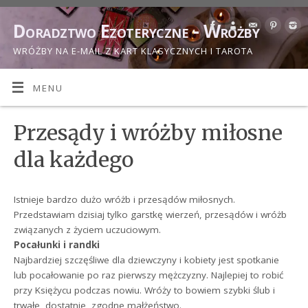
Doradztwo Ezoteryczne - Wróżby
WRÓŻBY NA E-MAIL Z KART KLASYCZNYCH I TAROTA
MENU
Przesądy i wróżby miłosne
dla każdego
Istnieje bardzo dużo wróżb i przesądów miłosnych.
Przedstawiam dzisiaj tylko garstkę wierzeń, przesądów i wróżb
związanych z życiem uczuciowym.
Pocałunki i randki
Najbardziej szczęśliwe dla dziewczyny i kobiety jest spotkanie
lub pocałowanie po raz pierwszy mężczyzny. Najlepiej to robić
przy Księżycu podczas nowiu. Wróży to bowiem szybki ślub i
trwałe, dostatnie, zgodne małżeństwo.