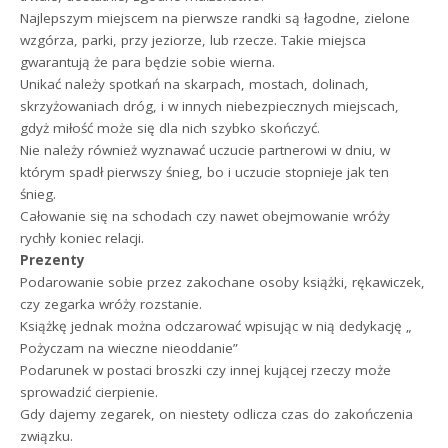
Najlepszym miejscem na pierwsze randki są łagodne, zielone
wzgórza, parki, przy jeziorze, lub rzecze. Takie miejsca
gwarantują że para będzie sobie wierna.
Unikać należy spotkań na skarpach, mostach, dolinach,
skrzyżowaniach dróg, i w innych niebezpiecznych miejscach,
gdyż miłość może się dla nich szybko skończyć.
Nie należy również wyznawać uczucie partnerowi w dniu, w
którym spadł pierwszy śnieg, bo i uczucie stopnieje jak ten
śnieg.
Całowanie się na schodach czy nawet obejmowanie wróży
rychły koniec relacji.
Prezenty
Podarowanie sobie przez zakochane osoby książki, rękawiczek,
czy zegarka wróży rozstanie.
Książkę jednak można odczarować wpisując w nią dedykację „
Pożyczam na wieczne nieoddanie”
Podarunek w postaci broszki czy innej kującej rzeczy może
sprowadzić cierpienie.
Gdy dajemy zegarek, on niestety odlicza czas do zakończenia
związku.