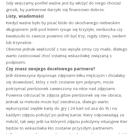
Gdy wręczamy portfel ważne jest by włożyć do niego chociaż
grosik, by partnerowi darzyło się finansowo dobrze.
Listy, wiadomości
Kiedyś ważne było by pisać liściki do ukochanego niebieskim
długopisem. Jeśli pod listem rysuje się krzyżyki, serduszka czy
kwiatuszki to zawsze powinno ich być trzy, nigdy cztery, siedem
lub trzynaście.
Obecnie jednak większość z nas wysyła smsy czy maile, dlatego
warto zastosować choć ostatnią wskazówkę związaną s
podpisem.
Czy znasz swojego docelowego partnera?
Jeśli dziewczyna dysponuje zdjęciami kilku mężczyzn i chciałaby
się dowiedzieć, który z nich zostanie tym jedynym, może
potrzymać pierścionek zawieszony na nitce nad zdjęciami.
Powinna odrzucać te zdjęcia gdzie pierścionek się nie obraca,
Jednak ta metoda może być zwodnicza, dlatego warto
wykorzystać zwykłe karty do gry ( 24 kart od asa do 9) i na
każdym zdjęciu położyć po jednej karcie. Kiery odpowiadają za
miłość, tak więc jeśli na którymś zdjęciu położymy intuicyjnie Kier
będzie to wskazówka kto zostanie przyszłym partnerem.