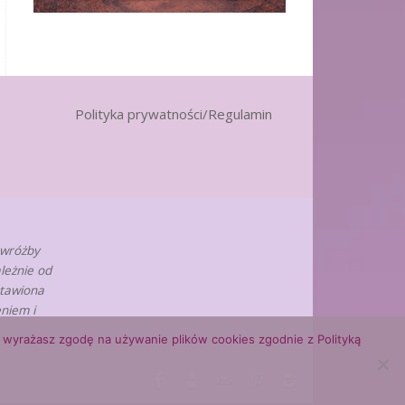
Polityka prywatności/Regulamin
 wróżby
leżnie od
stawiona
niem i
ny, wyrażasz zgodę na używanie plików cookies zgodnie z Polityką