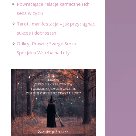
Powracające relacje karmiczne i ich
sens w życiu
Tarot i manifestacja – jak przyciągnąć
sukces i dobrostan
Odkryj Prawdę Swego Serca –
Specjalna Wróżba na Luty