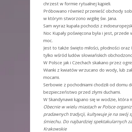
chrzest w formie rytualnej kąpieli.
Próbowano również przenieść obchody sobót
w którym stworzono wigilię św. Jana.
Sam wyraz kupała pochodzi z indoeuropejsk
Noc Kupały poświęcona była i jest, przede
moc.
Jest to także święto miłości, płodności oraz 
tylko wśród ludów słowiańskich obchodzon
W Polsce jak i Czechach skakano przez ognis
Wianki z kwiatów wrzucano do wody, lub zak
mocami.
Serbowie z pochodniami chodzili od domu 
bezpieczeństwo przed złymi duchami.
W Skandynawii kąpano się w wodzie, która mi
Obecnie w wielu miastach w Polsce organizu
pradawnych tradycji, kultywuje je na swój 
śmiechu. Do najbardziej spektakularnych 
Krakowskie