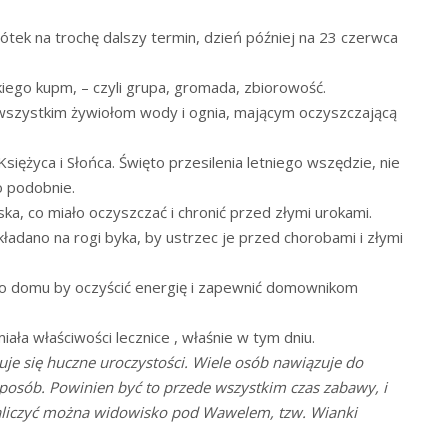
ek na trochę dalszy termin, dzień później na 23 czerwca
iego kupm, – czyli grupa, gromada, zbiorowość.
 wszystkim żywiołom wody i ognia, mającym oczyszczającą
Księżyca i Słońca. Święto przesilenia letniego wszędzie, nie
o podobnie.
ka, co miało oczyszczać i chronić przed złymi urokami.
ładano na rogi byka, by ustrzec je przed chorobami i złymi
do domu by oczyścić energię i zapewnić domownikom
ała właściwości lecznice , właśnie w tym dniu.
je się huczne uroczystości. Wiele osób nawiązuje do
sposób. Powinien być to przede wszystkim czas zabawy, i
zaliczyć można widowisko pod Wawelem, tzw. Wianki