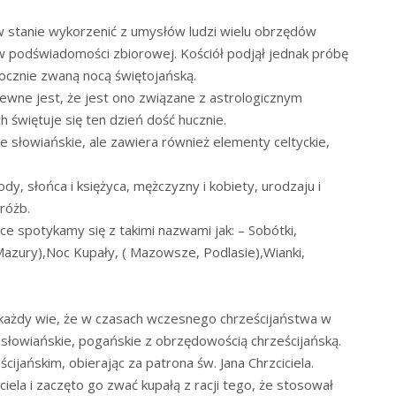
ł w stanie wykorzenić z umysłów ludzi wielu obrzędów
w podświadomości zbiorowej. Kościół podjął jednak próbę
tocznie zwaną nocą świętojańską.
ewne jest, że jest ono związane z astrologicznym
h świętuje się ten dzień dość hucznie.
e słowiańskie, ale zawiera również elementy celtyckie,
dy, słońca i księżyca, mężczyzny i kobiety, urodzaju i
wróżb.
ce spotykamy się z takimi nazwami jak: – Sobótki,
 Mazury),Noc Kupały, ( Mazowsze, Podlasie),Wianki,
 każdy wie, że w czasach wczesnego chrześcijaństwa w
 słowiańskie, pogańskie z obrzędowością chrześcijańską.
ijańskim, obierając za patrona św. Jana Chrzciciela.
iela i zaczęto go zwać kupałą z racji tego, że stosował