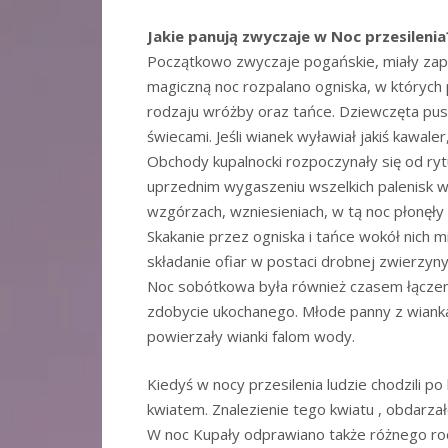
Jakie panują zwyczaje w Noc przesilenia
Początkowo zwyczaje pogańskie, miały zape
magiczną noc rozpalano ogniska, w których 
rodzaju wróżby oraz tańce. Dziewczęta pus
świecami. Jeśli wianek wyławiał jakiś kawale
Obchody kupalnocki rozpoczynały się od ryt
uprzednim wygaszeniu wszelkich palenisk w
wzgórzach, wzniesieniach, w tą noc płonęły 
Skakanie przez ogniska i tańce wokół nich m
składanie ofiar w postaci drobnej zwierzyny 
Noc sobótkowa była również czasem łączenia
zdobycie ukochanego. Młode panny z wiank
powierzały wianki falom wody.
Kiedyś w nocy przesilenia ludzie chodzili 
kwiatem. Znalezienie tego kwiatu , obdarzał
W noc Kupały odprawiano także różnego rod