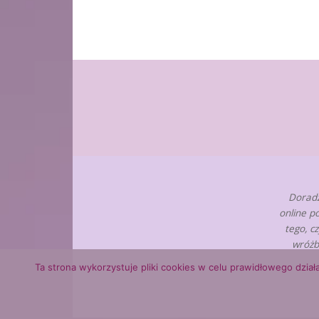
Doradz
online p
tego, c
wróżb
Ta strona wykorzystuje pliki cookies w celu prawidłowego działa