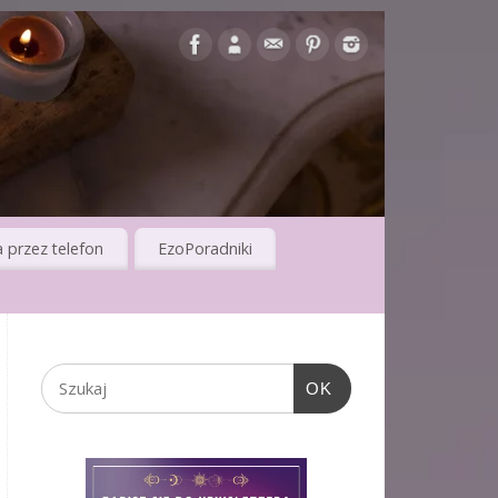
 przez telefon
EzoPoradniki
OK