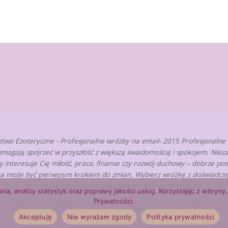
two Ezoteryczne - Profesjonalne wróżby na email- 2015 Profesjonalne
omagają spojrzeć w przyszłość z większą świadomością i spokojem. Nieza
zy interesuje Cię miłość, praca, finanse czy rozwój duchowy – dobrze po
a może być pierwszym krokiem do zmian. Wybierz wróżkę z doświadcze
otrzymaj wróżbę email dopasowaną do Twoich potrzeb.
nia, analizy statystyk oraz poprawy jakości usług. Korzystając z witry
Prywatności.
Doradztwo Ezoteryczne – Wróżby
| Oparte na
Mantra
&
WordPress.
Akceptuję
Nie wyrażam zgody
Polityka prywatności