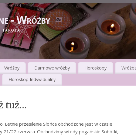
ne - Wróżby
I TAROTA
Wróżby
Darmowe wróżby
Horoskopy
Wróżba
Horoskop Indywidualny
ż tuż…
. Letnie przesilenie Słońca obchodzone jest w czasie
dzy 21/22 czerwca. Obchodzimy wtedy pogańskie Sobótki,