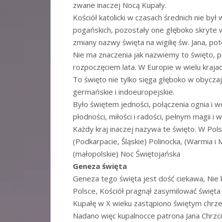
zwane inaczej Nocą Kupały.
Kościół katolicki w czasach średnich nie by
pogańskich, pozostały one głęboko skryte 
zmiany nazwy święta na wigilię św. Jana, po
Nie ma znaczenia jak nazwiemy to święto, p
rozpoczęciem lata. W Europie w wielu krajac
To święto nie tylko sięga głęboko w obyczaj
germańskie i indoeuropejskie.
Było świętem jedności, połączenia ognia i wo
płodności, miłości i radości, pełnym magii i 
Każdy kraj inaczej nazywa te święto. W Pols
(Podkarpacie, Śląskie) Polinocka, (Warmia i
(małopolskie) Noc Świętojańska
Geneza święta
Geneza tego święta jest dość ciekawa, Nie
Polsce, Kościół pragnął zasymilować święta
Kupałę w X wieku zastąpiono świętym chrześc
Nadano więc kupalnocce patrona Jana Chrzcic