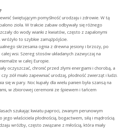
?
wnić świętującym pomyślność urodzaju i zdrowie. W tą
palono zioła. W trakcie zabaw odbywały się różnego
zczały do wody wianki z kwiatów, często z zapalonymi
r, wróżyło to szybkie zamążpójście.
ualnego skrzesania ognia z drewna jesiony i brzozy, po
 całej wsi. Szereg stosów układanych zazwyczaj na
niemalże w całej Europie.
iały oczyszczać, chronić przed złymi energiami i chorobą, a
czy ziół miało zapewniać urodzaj, płodność zwierząt i ludzi.
 się w pary. Noc kupały dla wielu panien była szansą na
ami, w zbiorowej ceremonii ze śpiewem i tańcem
po lasach szukając kwiatu paproci, zwanym perunowym
o jego właściciela płodnością, bogactwem, siłą i mądrością.
zaju wróżby, często związane z miłością, która miały