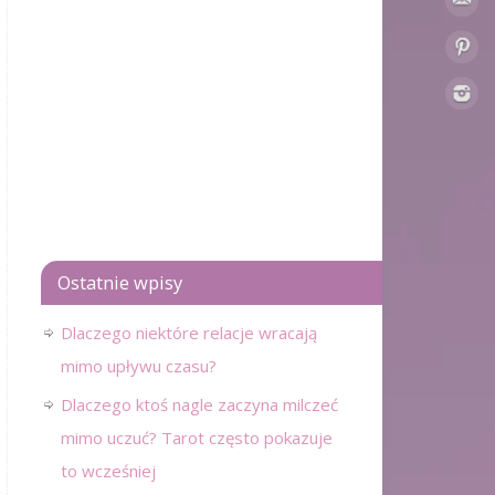
Ostatnie wpisy
Dlaczego niektóre relacje wracają
mimo upływu czasu?
Dlaczego ktoś nagle zaczyna milczeć
mimo uczuć? Tarot często pokazuje
to wcześniej