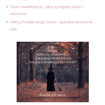
Tarot i manifestacja – jak przyciągnąć sukces i
dobrostan
Odkryj Prawdę Swego Serca – Specjalna Wróżba na
Luty