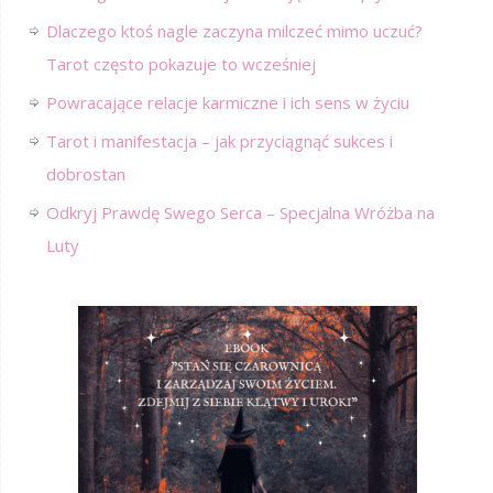
Dlaczego ktoś nagle zaczyna milczeć mimo uczuć?
Tarot często pokazuje to wcześniej
Powracające relacje karmiczne i ich sens w życiu
Tarot i manifestacja – jak przyciągnąć sukces i
dobrostan
Odkryj Prawdę Swego Serca – Specjalna Wróżba na
Luty