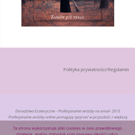
Polityka prywatności/Regulamin
Doradztwo Ezoteryczne - Profesjonalne wróżby na email- 2015
Profesjonalne wróżby online pomagają spojrzeć w przyszłość z większą
świadomością i spokojem. Niezależnie od tego, czy interesuje Cię
Ta strona wykorzystuje pliki cookies w celu prawidłowego
miłość, praca, finanse czy rozwój duchowy – dobrze postawiona wróżba
działania, analizy statystyk oraz poprawy jakości usług.