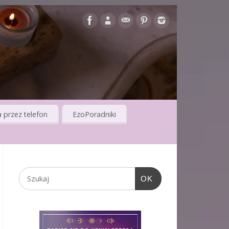
 przez telefon
EzoPoradniki
OK