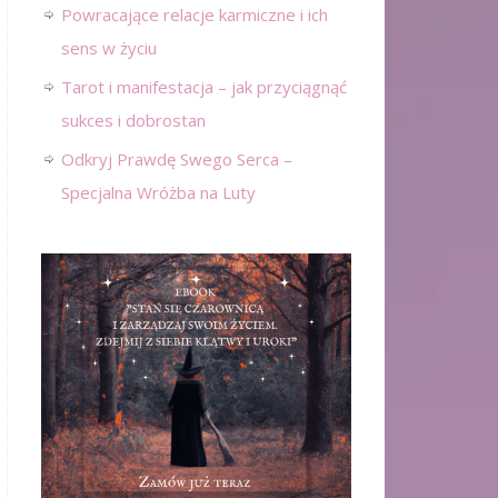
Powracające relacje karmiczne i ich
sens w życiu
Tarot i manifestacja – jak przyciągnąć
sukces i dobrostan
Odkryj Prawdę Swego Serca –
Specjalna Wróżba na Luty