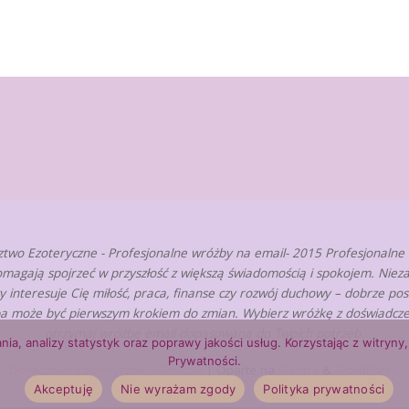
two Ezoteryczne - Profesjonalne wróżby na email- 2015 Profesjonalne
omagają spojrzeć w przyszłość z większą świadomością i spokojem. Nieza
zy interesuje Cię miłość, praca, finanse czy rozwój duchowy – dobrze po
a może być pierwszym krokiem do zmian. Wybierz wróżkę z doświadcze
otrzymaj wróżbę email dopasowaną do Twoich potrzeb.
nia, analizy statystyk oraz poprawy jakości usług. Korzystając z witry
Prywatności.
Doradztwo Ezoteryczne – Wróżby
| Oparte na
Mantra
&
WordPress.
Akceptuję
Nie wyrażam zgody
Polityka prywatności