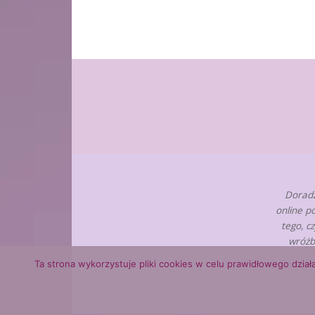
Doradz
online p
tego, c
wróżb
Ta strona wykorzystuje pliki cookies w celu prawidłowego działa