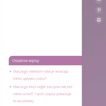
Ostatnie wpisy
Dlaczego niektóre relacje wracają
mimo upływu czasu?
Dlaczego ktoś nagle zaczyna milczeć
mimo uczuć? Tarot często pokazuje
to wcześniej