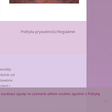
Polityka prywatności/Regulamin
 wróżby
leżnie od
stawiona
niem i
ny, wyrażasz zgodę na używanie plików cookies zgodnie z Polityką