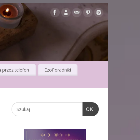
 przez telefon
EzoPoradniki
OK