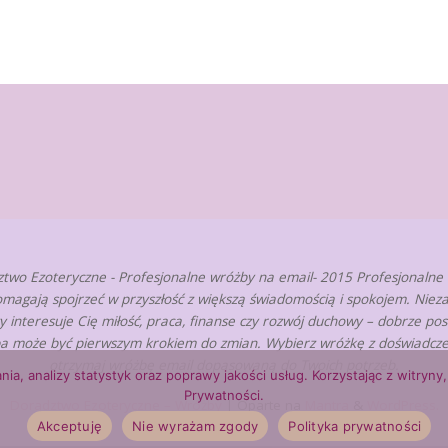
two Ezoteryczne - Profesjonalne wróżby na email- 2015 Profesjonalne
omagają spojrzeć w przyszłość z większą świadomością i spokojem. Nieza
zy interesuje Cię miłość, praca, finanse czy rozwój duchowy – dobrze po
a może być pierwszym krokiem do zmian. Wybierz wróżkę z doświadcze
otrzymaj wróżbę email dopasowaną do Twoich potrzeb.
nia, analizy statystyk oraz poprawy jakości usług. Korzystając z witry
Prywatności.
Doradztwo Ezoteryczne – Wróżby
| Oparte na
Mantra
&
WordPress.
Akceptuję
Nie wyrażam zgody
Polityka prywatności