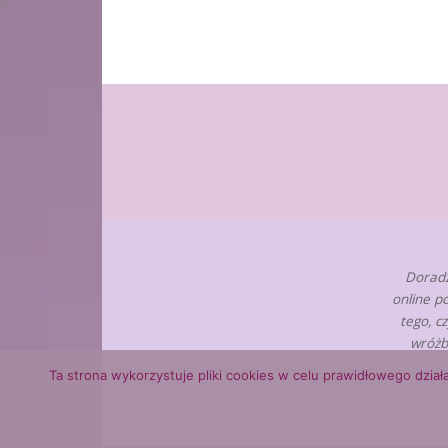
Doradz
online p
tego, c
wróżb
Ta strona wykorzystuje pliki cookies w celu prawidłowego działa