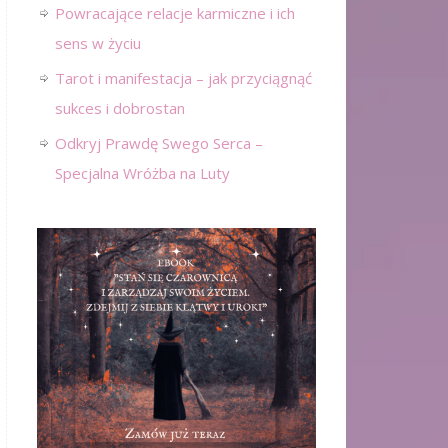
Powracające relacje karmiczne i ich
sens w życiu
Tarot i manifestacja – jak przyciągnąć
sukces i dobrostan
Odkryj Prawdę Swego Serca –
Specjalna Wróżba na Luty