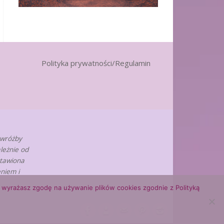
Polityka prywatności/Regulamin
 wróżby
leżnie od
stawiona
niem i
ny, wyrażasz zgodę na używanie plików cookies zgodnie z Polityką