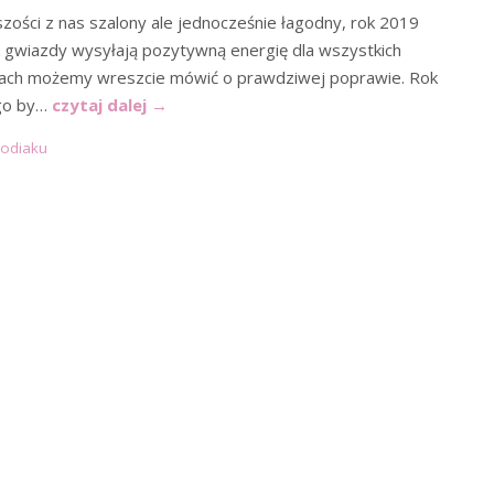
zości z nas szalony ale jednocześnie łagodny, rok 2019
k gwiazdy wysyłają pozytywną energię dla wszystkich
atach możemy wreszcie mówić o prawdziwej poprawie. Rok
ego by…
czytaj dalej
→
zodiaku