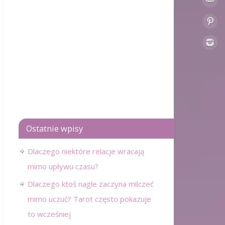
Ostatnie wpisy
Dlaczego niektóre relacje wracają
mimo upływu czasu?
Dlaczego ktoś nagle zaczyna milczeć
mimo uczuć? Tarot często pokazuje
to wcześniej