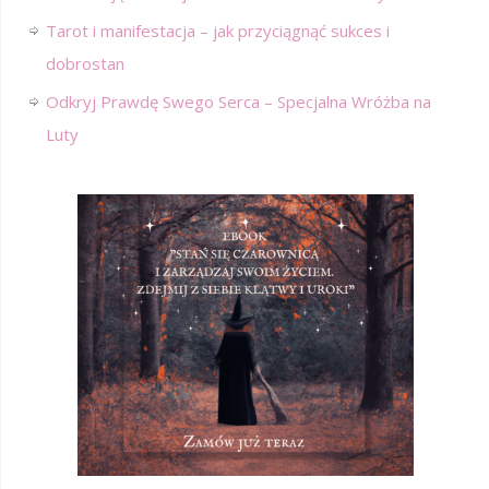
Tarot i manifestacja – jak przyciągnąć sukces i
dobrostan
Odkryj Prawdę Swego Serca – Specjalna Wróżba na
Luty