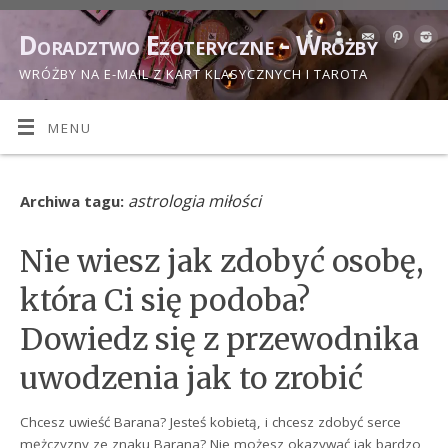
Doradztwo Ezoteryczne - Wróżby
WRÓŻBY NA E-MAIL Z KART KLASYCZNYCH I TAROTA
MENU
astrologia miłości
Archiwa tagu:
Nie wiesz jak zdobyć osobę,
która Ci się podoba?
Dowiedz się z przewodnika
uwodzenia jak to zrobić
Chcesz uwieść Barana? Jesteś kobietą, i chcesz zdobyć serce
mężczyzny ze znaku Barana? Nie możesz okazywać jak bardzo