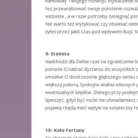
hamowały Twojego rozwoju. Wybaczenie sob
tez przeanalizować swoje położenie rozważa
widzenia , a w razie potrzeby zasięgnąć po
Nie warto też krytykować czy obwiniać sie
żyłeś przez jakiś czas pod wpływem iluzji. 
9- Eremita
Nadchodzi dla Ciebie czas na ograniczenie
pomoże Ci nabrać dystansu do wszystkich zd
umożliwi Ci dostrzeżenie głębszego sensu do
większą pokorą. Spokojna analiza własnych p
ewentualnych błędów. Dlatego przy podejmow
śpieszyć, gdyż być może nie uświadamiasz 
pojawią i będą mieć wpływ na ostateczny re
10- Koło Fortuny
Na obecnym etapie życia Koło Losu radzi p