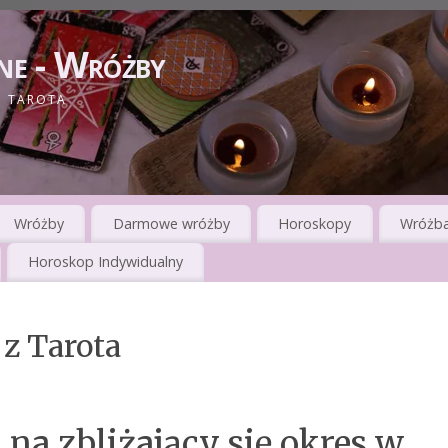
ne - Wróżby
I TAROTA
Wróżby
Darmowe wróżby
Horoskopy
Wróżba
Horoskop Indywidualny
z Tarota
 na zbliżający się okres w