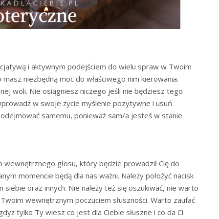
inicjatywą i aktywnym podejściem do wielu spraw w Twoim
go masz niezbędną moc do właściwego nim kierowania.
ej woli. Nie osiągniesz niczego jeśli nie będziesz tego
 wprowadź w swoje życie myślenie pozytywne i usuń
podejmować samemu, ponieważ sam/a jesteś w stanie
ego wewnętrznego głosu, który będzie prowadził Cię do
 danym momencie będą dla nas ważni. Należy położyć nacisk
 siebie oraz innych. Nie należy też się oszukiwać, nie warto
 z Twoim wewnętrznym poczuciem słuszności. Warto zaufać
gdyż tylko Ty wiesz co jest dla Ciebie słuszne i co da Ci