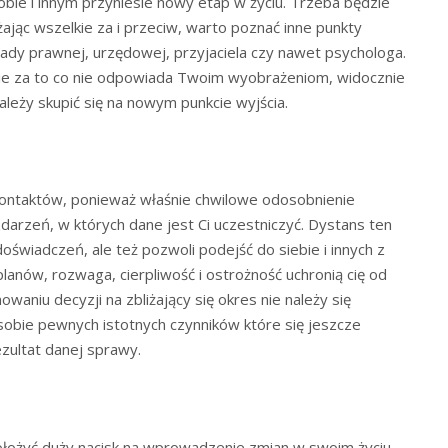
ie i innym przyniesie nowy etap w życiu. Trzeba będzie
jąc wszelkie za i przeciw, warto poznać inne punkty
rady prawnej, urzędowej, przyjaciela czy nawet psychologa.
bie za to co nie odpowiada Twoim wyobrażeniom, widocznie
Należy skupić się na nowym punkcie wyjścia.
 kontaktów, ponieważ właśnie chwilowe odosobnienie
arzeń, w których dane jest Ci uczestniczyć. Dystans ten
świadczeń, ale też pozwoli podejść do siebie i innych z
lanów, rozwaga, cierpliwość i ostrożność uchronią cię od
aniu decyzji na zbliżający się okres nie należy się
sobie pewnych istotnych czynników które się jeszcze
zultat danej sprawy.
ołożyć duży nacisk na wprowadzenie zmian w swoim życiu.