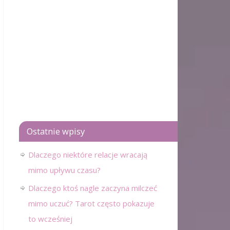
Ostatnie wpisy
Dlaczego niektóre relacje wracają
mimo upływu czasu?
Dlaczego ktoś nagle zaczyna milczeć
mimo uczuć? Tarot często pokazuje
to wcześniej