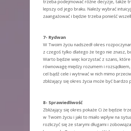
trzeba podejmować różne decyzje, także tr
lepszy od jego braku. Należy wybrać intuicyj
zaangażować i będzie trzeba ponieść wsze
7- Rydwan
W Twoim życiu nadszedł okres rozpoczynan
z czegoś tylko dlatego że tego nie znasz,
Warto będzie więc korzystać z szans, które
równowagę między rozumem i rozsądkiem, ora
cel bądź cele i wytrwać w nich mimo przeciwn
zbliżający się okres życia może być bardzo 
8- Sprawiedliwość
Zbliżający się okres pokaże Ci że będzie trz
w Twoim życiu i jaki to miało wpływ na sytua
rozliczyć się ze starymi długami i zobowiąza