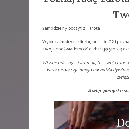
Two
Samodzielny odczyt z Tarota
Wybierz intuicyjnie liczbę od 1 do 22 i poz
Twoja podświadomość o zbliżającym się okr
Własne odczyty z kart mają też swoją moc, 
karta tarota czy innego narzędzia dywin
związa
A więc pomyśl o sob