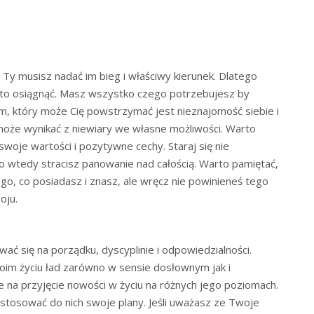
 Ty musisz nadać im bieg i właściwy kierunek. Dlatego
 to osiągnąć. Masz wszystko czego potrzebujesz by
m, który może Cię powstrzymać jest nieznajomość siebie i
może wynikać z niewiary we własne możliwości. Warto
swoje wartości i pozytywne cechy. Staraj się nie
o wtedy stracisz panowanie nad całością. Warto pamiętać,
go, co posiadasz i znasz, ale wręcz nie powinieneś tego
oju.
ać się na porządku, dyscyplinie i odpowiedzialności.
m życiu ład zarówno w sensie dosłownym jak i
 na przyjęcie nowości w życiu na różnych jego poziomach.
dostosować do nich swoje plany. Jeśli uważasz ze Twoje