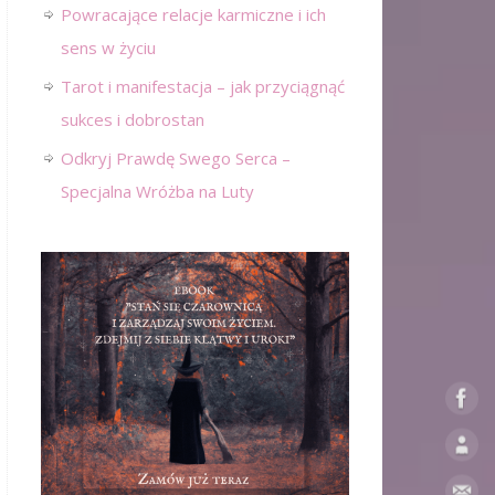
Powracające relacje karmiczne i ich
sens w życiu
Tarot i manifestacja – jak przyciągnąć
sukces i dobrostan
Odkryj Prawdę Swego Serca –
Specjalna Wróżba na Luty