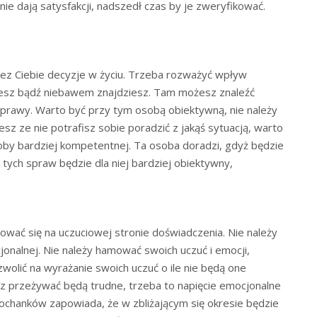
e dają satysfakcji, nadszedł czas by je zweryfikować.
z Ciebie decyzje w życiu. Trzeba rozważyć wpływ
dujesz bądź niebawem znajdziesz. Tam możesz znaleźć
prawy. Warto być przy tym osobą obiektywną, nie należy
esz ze nie potrafisz sobie poradzić z jakąś sytuacją, warto
oby bardziej kompetentnej. Ta osoba doradzi, gdyż będzie
tych spraw będzie dla niej bardziej obiektywny,
rować się na uczuciowej stronie doświadczenia. Nie należy
onalnej. Nie należy hamować swoich uczuć i emocji,
olić na wyrażanie swoich uczuć o ile nie będą one
esz przeżywać będą trudne, trzeba to napięcie emocjonalne
chanków zapowiada, że w zbliżającym się okresie będzie