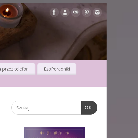
 przez telefon
EzoPoradniki
OK