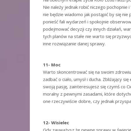
Nie należy jednak robić niczego pochopnie 
nie będzie wiadomo jak postąpić by się nie p
ponieść fali wydarzeń i spokojnie obserwow
podejmować decyzji czy innych działań, wart
tych planów na stałe nie warto się przyzwy
inne rozwiązanie danej sprawy.
11- Moc
Warto skoncentrować się na swoim zdrowiu, 
zadbać o ciało, umysł i ducha. Zbliżający s
swoją pasję, zainteresujesz się czymś co Ci
moralny z pewnymi zasadami, które dotych
one rzeczywiście dobre, czy jednak przyspa
12- Wisielec
Gdy zauważysz że pewne sprawy w świecie