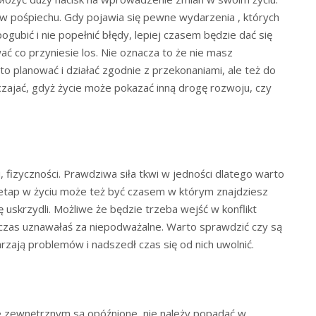
i w pośpiechu. Gdy pojawia się pewne wydarzenia , których
ogubić i nie popełnić błędy, lepiej czasem będzie dać się
ać co przyniesie los. Nie oznacza to że nie masz
o planować i działać zgodnie z przekonaniami, ale też do
czajać, gdyż życie może pokazać inną drogę rozwoju, czy
fizyczności. Prawdziwa siła tkwi w jedności dlatego warto
ię etap w życiu może też być czasem w którym znajdziesz
ę uskrzydli. Możliwe że będzie trzeba wejść w konflikt
czas uznawałaś za niepodważalne. Warto sprawdzić czy są
rzają problemów i nadszedł czas się od nich uwolnić.
 zewnętrznym są opóźnione, nie należy popadać w