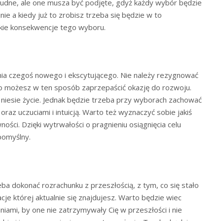
udne, ale one musza być podjęte, gdyż każdy wybór będzie
nie a kiedy już to zrobisz trzeba się będzie w to
lkie konsekwencje tego wyboru.
ia czegoś nowego i ekscytującego. Nie należy rezygnować
 bo możesz w ten sposób zaprzepaścić okazję do rozwoju.
 niesie życie. Jednak będzie trzeba przy wyborach zachować
z uczuciami i intuicją. Warto też wyznaczyć sobie jakiś
ości. Dzięki wytrwałości o pragnieniu osiągnięcia celu
pomyślny.
eba dokonać rozrachunku z przeszłością, z tym, co się stało
cje której aktualnie się znajdujesz. Warto będzie wiec
niami, by one nie zatrzymywały Cię w przeszłości i nie