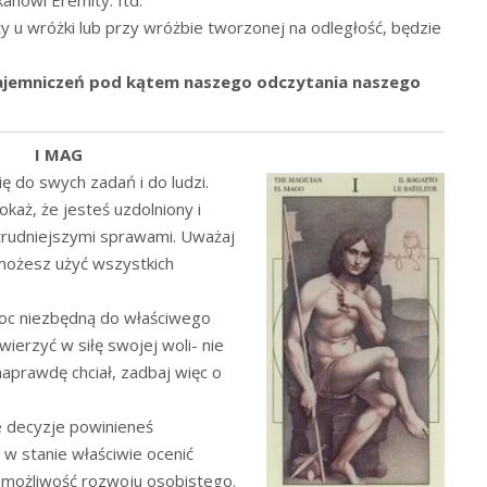
anowi Eremity. Itd.
 u wróżki lub przy wróżbie tworzonej na odległość, będzie
tajemniczeń pod kątem naszego odczytania naszego
I MAG
ię do swych zadań i do ludzi.
aż, że jesteś uzdolniony i
jtrudniejszymi sprawami. Uważaj
 możesz użyć wszystkich
oc niezbędną do właściwego
ierzyć w siłę swojej woli- nie
naprawdę chciał, zadbaj więc o
 decyzje powinieneś
w stanie właściwie ocenić
i możliwość rozwoju osobistego.