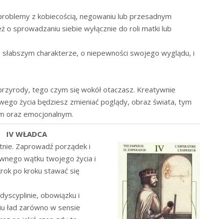
na problemy z kobiecością, negowaniu lub przesadnym
ż o sprowadzaniu siebie wyłącznie do roli matki lub
 o słabszym charakterze, o niepewności swojego wyglądu, i
przyrody, tego czym się wokół otaczasz. Kreatywnie
ego życia będziesz zmieniać poglądy, obraz świata, tym
m oraz emocjonalnym.
IV WŁADCA
ntnie. Zaprowadź porządek i
ównego wątku twojego życia i
ok po kroku stawać się
dyscyplinie, obowiązku i
iu ład zarówno w sensie