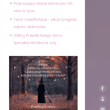
Powracające relacje karmiczne i ich
sens w życiu
Tarot i manifestacja – jak przyciągnąć
sukces i dobrostan
Odkryj Prawdę Swego Serca –
Specjalna Wróżba na Luty