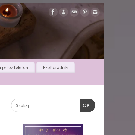
 przez telefon
EzoPoradniki
OK