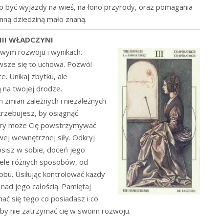
 być wyjazdy na wieś, na łono przyrody, oraz pomagania
nną dziedziną mało znaną.
III WŁADCZYNI
owym rozwoju i wynikach.
awsze się to uchowa. Pozwól
e. Unikaj zbytku, ale
 na twojej drodze.
 zmian zależnych i niezależnych
trzebujesz, by osiągnąć
tóry może Cię powstrzymywać
wej wewnętrznej siły. Odkryj
osisz w sobie, doceń jego
wiele różnych sposobów, od
obu. Usiłując kontrolować każdy
nad jego całością. Pamiętaj
mać się tego co posiadasz i co
, by nie zatrzymać cię w swoim rozwoju.