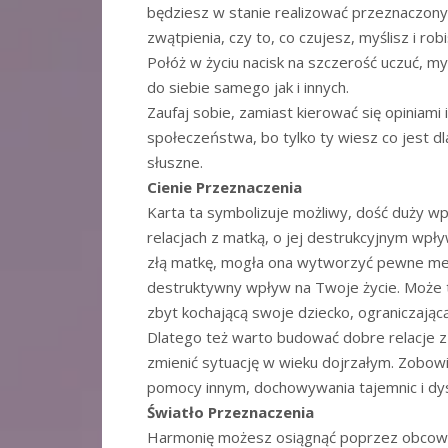
będziesz w stanie realizować przeznaczony 
zwątpienia, czy to, co czujesz, myślisz i rob
Połóż w życiu nacisk na szczerość uczuć, myś
do siebie samego jak i innych.
Zaufaj sobie, zamiast kierować się opiniami
społeczeństwa, bo tylko ty wiesz co jest 
słuszne.
Cienie Przeznaczenia
Karta ta symbolizuje możliwy, dość duży wp
relacjach z matką, o jej destrukcyjnym wpły
złą matkę, mogła ona wytworzyć pewne me
destruktywny wpływ na Twoje życie. Może tu
zbyt kochającą swoje dziecko, ograniczającą
Dlatego też warto budować dobre relacje z m
zmienić sytuację w wieku dojrzałym. Zobow
pomocy innym, dochowywania tajemnic i dys
Światło Przeznaczenia
Harmonię możesz osiągnąć poprzez obcowanie