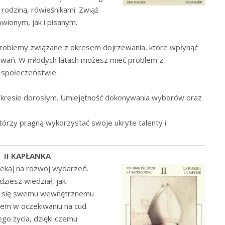
rodziną, rówieśnikami. Zwiąż
ionym, jak i pisanym.
roblemy związane z okresem dojrzewania, które wpłynąć
owań. W młodych latach możesz mieć problem z
 społeczeństwie.
 okresie dorosłym. Umiejętność dokonywania wyborów oraz
którzy pragną wykorzystać swoje ukryte talenty i
II KAPŁANKA
czekaj na rozwój wydarzeń.
ziesz wiedział, jak
ć się swemu wewnętrznemu
dem w oczekiwaniu na cud.
ego życia, dzięki czemu