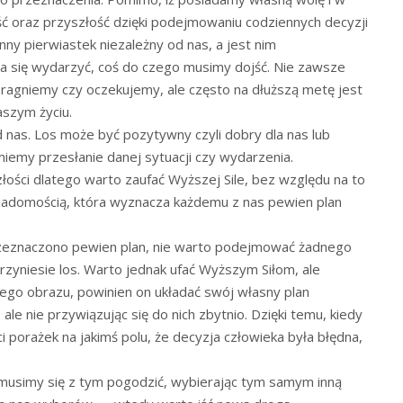
 oraz przyszłość dzięki podejmowaniu codziennych decyzji
inny pierwiastek niezależny od nas, a jest nim
a się wydarzyć, coś do czego musimy dojść. Nie zawsze
pragniemy czy oczekujemy, ale często na dłuższą metę jest
aszym życiu.
d nas. Los może być pozytywny czyli dobry dla nas lub
iemy przesłanie danej sytuacji czy wydarzenia.
ości dlatego warto zaufać Wyższej Sile, bez względu na to
wiadomością, która wyznacza każdemu z nas pewien plan
zeznaczono pewien plan, nie warto podejmować żadnego
przyniesie los. Warto jednak ufać Wyższym Siłom, ale
ego obrazu, powinien on układać swój własny plan
, ale nie przywiązując się do nich zbytnio. Dzięki temu, kiedy
 porażek na jakimś polu, że decyzja człowieka była błędna,
i musimy się z tym pogodzić, wybierając tym samym inną