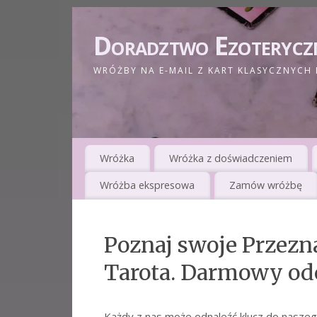
Doradztwo Ezoterycz
WRÓŻBY NA E-MAIL Z KART KLASYCZNYCH 
Wróżka
Wróżka z doświadczeniem
Wróżba ekspresowa
Zamów wróżbę
Poznaj swoje Przezn
Tarota. Darmowy od
Każdy z nas może odnaleźć klucz do naszeg