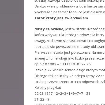
ścieżkę rozwoju. Często los sam dokonuje 
Bardzo wiele problemów u ludzi bierze się 
wyobrażeń na temat tego, co jest dla nich w 
Tarot który jest zwierciadłem
duszy człowieka,
jest w stanie ukazać nas
końca wpływu. Dla każdego człowieka karty
uwagę, nad czym się zastanowić i co pogłęb
Istnieją dwie powszechne metody obliczani
Pierwsza metoda jest połączona z Numerolog
znanej z numerologi jako liczba przeznaczen
np. 5.10.1982 = 5+1+1+9+8+2= 26
Istnieją 22 Wielkie Arkana dzięki którym m
Dlatego też od liczby 26 odejmujemy 22 co 
Liczba przeznaczenia to 4 co odpowiada Ar
Kolejny przykład
22.03.1977= 2+2+3+1+9+7+7= 31
31-22= 9