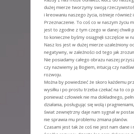
dużej mierze tworzymy swoją rzeczywistość
i kreowaniu naszego życia, istnieje również 
Przeznaczenie. To coś co w naszym życiu m
jest to zgodne z tym czego w danej chwili 
to konieczne byśmy osiągnęli szczęście w n
Nasz los jest w dużej mierze uzależniony o
negatywny, w zależności od tego jak zrozum
Nie posiadamy całego obrazu naszej przyszł
czy nazwiemy ją Bogiem, intuicją czy nadś
rozwoju.
Można by powiedzieć że skoro każdemu pr
wysiłku i po prostu trzeba czekać na to co 
ponieważ człowiek nie ma dokładnego, pełn
działania, posługując się wolą i pragnieniami
świat zewnętrzny daje nam sygnał w postaci
nie sprawia mu problemu zmiana planów.
Czasami jest tak że coś nie jest nam dane 