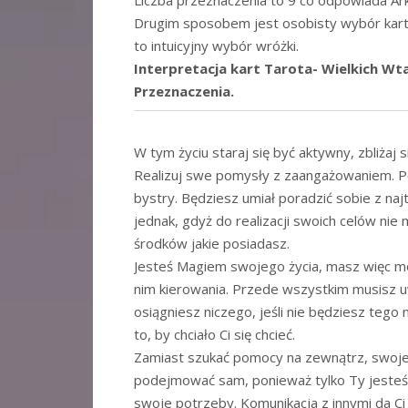
Liczba przeznaczenia to 9 co odpowiada Ark
Drugim sposobem jest osobisty wybór karty
to intuicyjny wybór wróżki.
Interpretacja kart Tarota- Wielkich W
Przeznaczenia.
W tym życiu staraj się być aktywny, zbliżaj s
Realizuj swe pomysły z zaangażowaniem. Pok
bystry. Będziesz umiał poradzić sobie z na
jednak, gdyż do realizacji swoich celów nie
środków jakie posiadasz.
Jesteś Magiem swojego życia, masz więc m
nim kierowania. Przede wszystkim musisz uw
osiągniesz niczego, jeśli nie będziesz tego 
to, by chciało Ci się chcieć.
Zamiast szukać pomocy na zewnątrz, swoje
podejmować sam, ponieważ tylko Ty jesteś 
swoje potrzeby. Komunikacja z innymi da C