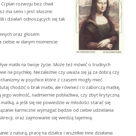
Ci plan rozwoju bez chwil
isz ma sens i jest słuszne.
li i działań odnoszących się tak
 innych oraz głosem
dla ciebie w danym momencie
ływ matki na twoje życie. Może też mówić o trudnych
wie na psychikę. Niezależnie czy uważa się ją za dobrą czy
chanizmy w psychice które z czasem mogły mieć
taj chodzić o brak matki, ale również i o zaborczą matkę,
 jego wolność, nadmiernie pobłażliwa, czy zbyt krytyczną.
atką, a jeśli się nie powiedzie w młodości starać się
iązanie karmiczne wymagać będzie od ciebie udzielania
krecji, oraz zajmowanie się wiedzą tajemną.
 z naturą, pracę na działce i wszelkie inne działania