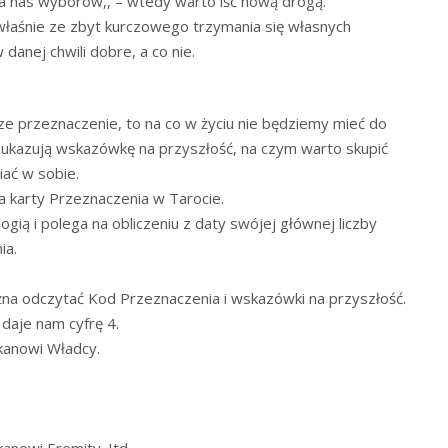
za nas wyborów,, – wtedy warto iść nową drogą.
właśnie ze zbyt kurczowego trzymania się własnych
danej chwili dobre, a co nie.
ze przeznaczenie, to na co w życiu nie będziemy mieć do
 ukazują wskazówkę na przyszłość, na czym warto skupić
iać w sobie.
a karty Przeznaczenia w Tarocie.
ią i polega na obliczeniu z daty swójej głównej liczby
ia.
ożna odczytać Kod Przeznaczenia i wskazówki na przyszłość.
daje nam cyfrę 4.
kanowi Władcy.