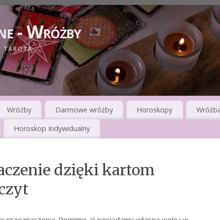
ne - Wróżby
I TAROTA
Wróżby
Darmowe wróżby
Horoskopy
Wróżba
Horoskop Indywidualny
aczenie dzięki kartom
czyt
o przeznaczenia. Pomimo, iż posiadamy własną wolę i w