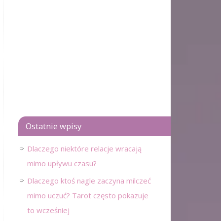
Ostatnie wpisy
Dlaczego niektóre relacje wracają
mimo upływu czasu?
Dlaczego ktoś nagle zaczyna milczeć
mimo uczuć? Tarot często pokazuje
to wcześniej