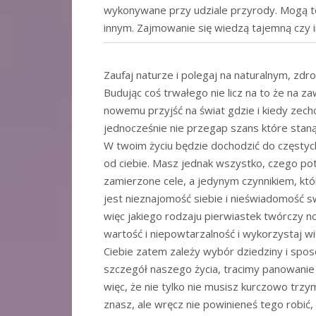
wykonywane przy udziale przyrody. Mogą to
innym. Zajmowanie się wiedzą tajemną czy i
Zaufaj naturze i polegaj na naturalnym, zdr
Budując coś trwałego nie licz na to że na z
nowemu przyjść na świat gdzie i kiedy zechc
jednocześnie nie przegap szans które staną
W twoim życiu będzie dochodzić do częstych
od ciebie. Masz jednak wszystko, czego po
zamierzone cele, a jedynym czynnikiem, k
jest nieznajomość siebie i nieświadomość s
więc jakiego rodzaju pierwiastek twórczy n
wartość i niepowtarzalność i wykorzystaj 
Ciebie zatem zależy wybór dziedziny i spos
szczegół naszego życia, tracimy panowanie 
więc, że nie tylko nie musisz kurczowo trzy
znasz, ale wręcz nie powinieneś tego robić