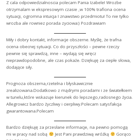
Z cala odpowiedzialnoscia polecam Pania Izabele! Wrozbe
otrzymalam w ekspresowym czasie ,w 100% trafiona ocena
sytuacji, ogromna intuicja I znawstwo przedmiotu! To nie tylko
wrozba ale rowniez porada zyciowa:) Pozdrawiam
Miły i dobry kontakt, informacje obszerne. Myślę, że trafna
ocena obecnej sytuacji. Co do przyszłości – pewne rzeczy
pewnie się sprawdzą, inne – wydają się wręcz
nieprawdopodobne, ale czas pokaże. Dziękuję za ciepłe słowa,
dodające siły.
Prognoza obszerna,rzetelna i błyskawicznie
zrealizowana.Dodatkowo z mądrymi poradami i ze światełkiem
w tunelu,które wskazuje kierunek do lepszego,radosnego życia.
Allegrowicz bardzo życzliwy i cierpliwy.Polecam satysfakcja
gwarantowana.Polecam
Bardzo dziękuję za przesłane informacje, na pewno pomogą
mi w pracy nad sobą
Jest Pani prawdziwą wróżką
Gorąco