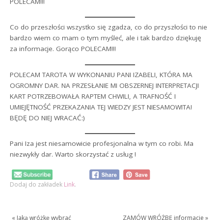
POLECAM!!!
Co do przeszłości wszystko się zgadza, co do przyszłości to nie
bardzo wiem co mam o tym myśleć, ale i tak bardzo dziękuję
za informacje. Gorąco POLECAM!!!
POLECAM TAROTA W WYKONANIU PANI IZABELI, KTÓRA MA
OGROMNY DAR. NA PRZESŁANIE MI OBSZERNEJ INTERPRETACJI
KART POTRZEBOWAŁA RAPTEM CHWILI, A TRAFNOŚĆ I
UMIEJĘTNOŚĆ PRZEKAZANIA TEJ WIEDZY JEST NIESAMOWITA!
BĘDĘ DO NIEJ WRACAĆ:)
Pani Iza jest niesamowicie profesjonalna w tym co robi. Ma
niezwykły dar. Warto skorzystać z usług !
Dodaj do zakładek
Link
.
«
Jaką wróżkę wybrać
ZAMÓW WRÓŻBĘ informacje
»