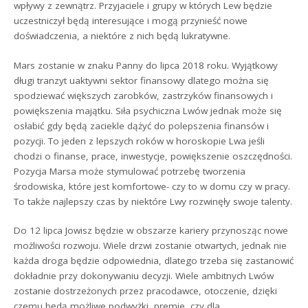
wpływy z zewnątrz. Przyjaciele i grupy w których Lew będzie
uczestniczył będą interesujące i mogą przynieść nowe
doświadczenia, a niektóre z nich będą lukratywne.
Mars zostanie w znaku Panny do lipca 2018 roku. Wyjątkowy
długi tranzyt uaktywni sektor finansowy dlatego można się
spodziewać większych zarobków, zastrzyków finansowych i
powiększenia majątku. Siła psychiczna Lwów jednak może się
osłabić gdy będą zaciekle dążyć do polepszenia finansów i
pozycji. To jeden z lepszych roków w horoskopie Lwa jeśli
chodzi o finanse, prace, inwestycje, powiększenie oszczędności.
Pozycja Marsa może stymulować potrzebę tworzenia
środowiska, które jest komfortowe- czy to w domu czy w pracy.
To także najlepszy czas by niektóre Lwy rozwinęły swoje talenty.
Do 12 lipca Jowisz będzie w obszarze kariery przynosząc nowe
możliwości rozwoju. Wiele drzwi zostanie otwartych, jednak nie
każda droga będzie odpowiednia, dlatego trzeba się zastanowić
dokładnie przy dokonywaniu decyzji. Wiele ambitnych Lwów
zostanie dostrzeżonych przez pracodawce, otoczenie, dzięki
czemu będą możliwe podwyżki, premie, czy dla