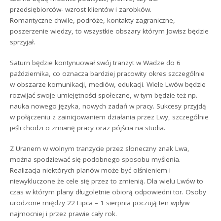
przedsiębiorców- wzrost klientów i zarobków.
Romantyczne chwile, podróże, kontakty zagraniczne,
poszerzenie wiedzy, to wszystkie obszary którym Jowisz będzie
sprzyjał.
Saturn będzie kontynuował swój tranzyt w Wadze do 6
października, co oznacza bardziej pracowity okres szczególnie
w obszarze komunikacji, mediów, edukacji. Wiele Lwów będzie
rozwijać swoje umiejętności społeczne, w tym będzie też np.
nauka nowego języka, nowych zadań w pracy. Sukcesy przyjdą
w połączeniu z zainicjowaniem działania przez Lwy, szczególnie
jeśli chodzi o zmianę pracy oraz pójścia na studia.
Z Uranem w wolnym tranzycie przez słoneczny znak Lwa,
można spodziewać się podobnego sposobu myślenia.
Realizacja niektórych planów może być olśnieniem i
niewykluczone że cele się przez to zmienią. Dla wielu Lwów to
czas w którym plany długoletnie obiorą odpowiedni tor. Osoby
urodzone między 22 Lipca – 1 sierpnia poczują ten wpływ
najmocniej i przez prawie cały rok.