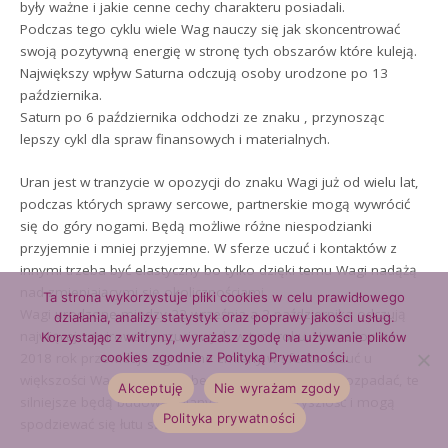
były ważne i jakie cenne cechy charakteru posiadali.
Podczas tego cyklu wiele Wag nauczy się jak skoncentrować
swoją pozytywną energię w stronę tych obszarów które kuleją.
Największy wpływ Saturna odczują osoby urodzone po 13
października.
Saturn po 6 października odchodzi ze znaku , przynosząc
lepszy cykl dla spraw finansowych i materialnych.
Uran jest w tranzycie w opozycji do znaku Wagi już od wielu lat,
podczas których sprawy sercowe, partnerskie mogą wywrócić
się do góry nogami. Będą możliwe różne niespodzianki
przyjemnie i mniej przyjemne. W sferze uczuć i kontaktów z
innymi trzeba być elastyczny bo tylko dzięki temu Wagi nadążą
nad zmieniającymi się okolicznościami.
Ta strona wykorzystuje pliki cookies w celu prawidłowego
Wagi urodzone między 22 września a 2 października odczują
działania, analizy statystyk oraz poprawy jakości usług.
najwięcej zawirowań uczuciowych w tym roku. Horoskop na
Korzystając z witryny, wyrażasz zgodę na używanie plików
2018 rok przewiduje ogromne zmiany w sferze uczuć u
cookies zgodnie z Polityką Prywatności.
większości Wag. Relacje słabe, toksyczne będą się rozpadać, te
Akceptuję
Nie wyrażam zgody
silniejsze będą budować plany na dalszą przyszłość i mogą
Polityka prywatności
spodziewać się łutu szczęścia.