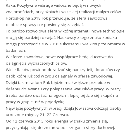
Raka. Pozytywne wibracje widoczne będą w nowych
znajomościach, przyjaźniach i wszelkiej realizacji małych celów.
Horoskop na 2018 rok przewiduje, że sfera zawodowa i
osobiste sprawy nie powinny się zazębiać.
To bardzo rozwojowa sfera w której internet i nowe technologie
mogą się bardziej rozwijać. Naukowcy z tego znaku zodiaku
mogą poszczycić się w 2018 sukcesami i wielkimi przełomami w
badaniach.
W sferze zawodowej nowe współprace będą kluczowe do
osiągnięcia wyznaczonych celów.
Wiele Raków powinno doradzać się nauczycieli, doradców czy
osób które już coś w życiu osiągnęły w sferze zawodowej.
Dzięki takim radom Rak będzie miał większe przebicie w
dążeniu do awansu czy polepszenia warunków pracy. W pracy
trzeba bardzo uważać na egoizm, lepiej będzie się skupić na
pracy w grupie, niż w pojedynkę.
Najwięcej pozytywnych wibracji dzięki Jowiszowi odczują osoby
urodzone między 21- 22 Czerwca.
Od 12 czerwca 2013 roku energia w znaku zmienia się,
przyczyniając się do zmian w postrzeganiu sfery duchowej.