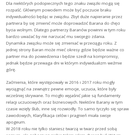
Dla niektórych podopiecznych tego znaku związki mogą się
rozpaść. Głównym powodem może być poczucie braku
indywidualności będąc w związku. Zbyt duże napieranie przez
partnera by się zmienić może doprowadzić Barana do chęci
bycia wolnym. Dlatego partnerzy Baranów powinni w tym roku
bardzo uważać by nie narzucać mu swojego zdania.
Dynamika związku może się zmieniać w przeciągu roku. Z
jednej strony Baran może mieć okresy gdzie będzie ważne co
partner ma do powiedzenia i będzie szedł na kompromisy,
jednak będzie przewaga dni w którym indywidualizm weźmie
górę.
Zaćmienia, które występowały w 2016 i 2017 roku mogły
wyciągnąć na zewnątrz pewne emocje, uczucia, które były
wcześniej skrywane. To mogło wyjaśnić jakie są fundamenty
relacji uczuciowych oraz biznesowych. Niektóre Barany w tym
czasie wzięły ślub, inne się rozwiodły. To samo tyczyło się spraw
zawodowych, Klaryfikacja celów i pragnień miała swoje
apogeum.
W 2018 roku nie tylko staniesz twarzą w twarz przed sobą