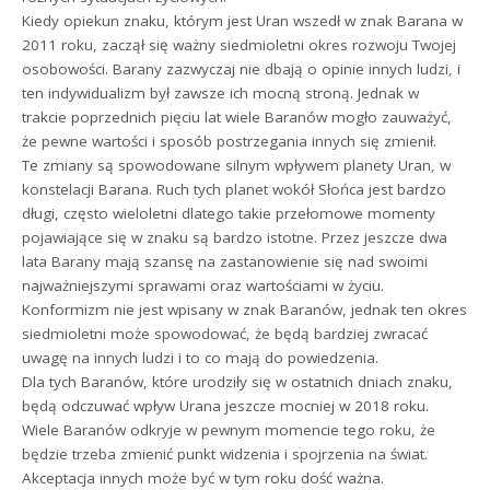
Kiedy opiekun znaku, którym jest Uran wszedł w znak Barana w
2011 roku, zaczął się ważny siedmioletni okres rozwoju Twojej
osobowości. Barany zazwyczaj nie dbają o opinie innych ludzi, i
ten indywidualizm był zawsze ich mocną stroną. Jednak w
trakcie poprzednich pięciu lat wiele Baranów mogło zauważyć,
że pewne wartości i sposób postrzegania innych się zmienił.
Te zmiany są spowodowane silnym wpływem planety Uran, w
konstelacji Barana. Ruch tych planet wokół Słońca jest bardzo
długi, często wieloletni dlatego takie przełomowe momenty
pojawiające się w znaku są bardzo istotne. Przez jeszcze dwa
lata Barany mają szansę na zastanowienie się nad swoimi
najważniejszymi sprawami oraz wartościami w życiu.
Konformizm nie jest wpisany w znak Baranów, jednak ten okres
siedmioletni może spowodować, że będą bardziej zwracać
uwagę na innych ludzi i to co mają do powiedzenia.
Dla tych Baranów, które urodziły się w ostatnich dniach znaku,
będą odczuwać wpływ Urana jeszcze mocniej w 2018 roku.
Wiele Baranów odkryje w pewnym momencie tego roku, że
będzie trzeba zmienić punkt widzenia i spojrzenia na świat.
Akceptacja innych może być w tym roku dość ważna.