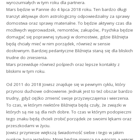
wyrozumiałych w tym roku dla partnera.
Mars będzie w Pannie do 4 lipca 2018 roku. Ten bardzo długi
tranzyt aktywuje dom astrologiczny odpowiedzialny za sprawy
domostwa oraz sprawy materialne. To będzie aktywny czas dla
możliwych wyprowadzek, remontów, zakupów,. Psychika będzie
domagać się poprawnej sytuacji w domostwie, gdzie Bliźnięta
będą chciały mieć w nim porządek, również w sensie
dosłownym. Bardziej pedantyczne Bliźnięta staną się dla bliskich
trudne do zniesienia.
Mars przewiduje również pośpiech oraz lepsze kontakty z
bliskimi w tym roku.
Od 2011 do 2018 Jowisz znajduje się w pewnym cyklu, który
przynosi duchowe odnowienie. Jednak jest to też obszar bardzo
trudny, gdyż ciężko zmienić swoje przyzwyczajenia i wierzenia.
To czas, w którym niektóre Bliźnięta będą czuły, że związki w
których są nie są dla nich dobre. To czas w którym podopieczni
tego znaku będą chcieli zrobić porządek ze swoimi lękami oraz
przeszkodami w życiu.
Jowisz przyniesie większą świadomość siebie i tego w jakim
punkcie życia jesteśmy. Mniej będzie miejsca na egoizm a więcej