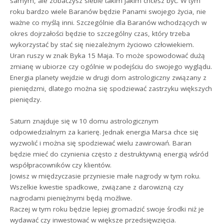
samym, ale zobaczysz siebie takim jakim chcesz być. W tym
roku bardzo wiele Baranów będzie Panami swojego życia, nie
ważne co myślą inni. Szczególnie dla Baranów wchodzących w
okres dojrzałości będzie to szczególny czas, który trzeba
wykorzystać by stać się niezależnym życiowo człowiekiem.
Uran ruszy w znak Byka 15 Maja. To może spowodować dużą
zmianę w ubiorze czy ogólnie w podejściu do swojego wyglądu.
Energia planety wejdzie w drugi dom astrologiczny związany z
pieniędzmi, dlatego można się spodziewać zastrzyku większych
pieniędzy.
Saturn znajduje się w 10 domu astrologicznym
odpowiedzialnym za karierę. Jednak energia Marsa chce się
wyzwolić i można się spodziewać wielu zawirowań. Baran
będzie mieć do czynienia często z destruktywną energią wśród
współpracowników czy klientów.
Jowisz w międzyczasie przyniesie małe nagrody w tym roku.
Wszelkie kwestie spadkowe, związane z darowizną czy
nagrodami pieniężnymi będą możliwe.
Raczej w tym roku będzie lepiej gromadzić swoje środki niż je
wydawać czy inwestować w większe przedsięwzięcia.