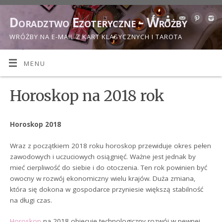
Doradztwo Ezoteryczne - Wróżby
WRÓŻBY NA E-MAIL Z KART KLASYCZNYCH I TAROTA
MENU
Horoskop na 2018 rok
Horoskop 2018
Wraz z początkiem 2018 roku horoskop przewiduje okres pełen
zawodowych i uczuciowych osiągnięć. Ważne jest jednak by
mieć cierpliwość do siebie i do otoczenia. Ten rok powinien być
owocny w rozwój ekonomiczny wielu krajów. Duża zmiana,
która się dokona w gospodarce przyniesie większą stabilność
na długi czas.
Horoskop
na 2018 obiecuje technologiczny rozwój w pewnej