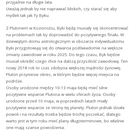
przyjaźnie na długie lata.
Uważaj jednak by nie naprawiać bliskich, czy starać się aby
myśleli tak jak Ty Byku.
Z Plutonem w Koziorożcu, Byki będą musiały się skoncentrować
na problemach tak by doprowadzić do pozytywnego finału. W
dziewiątym domu astrologicznym w obszarze indywidualizmu
Byki przygotowują się do otwarcia podświadomie na większe
zmiany zawodowe w roku 2025. Do tego czasu, Byk będzie
musiał określić czego chce na dalszą przyszłość zawodową. Ten
nowy 2018 rok to czas zdobycia większej mądrości życiowej.
Pluton przyniesie okres, w którym będzie więcej miejsca na
podróże.
Osoby urodzone między 10-13 maja będą mieć silne
pozytywne wsparcie Plutona w wielu sferach życia. Osoby
urodzone przed 10 maja, w poprzednich latach miały
pozytywne wsparcie ze strony tej planety. Pluton jednak działa
powoli i na rezultaty trzeba będzie trochę poczekać, dlatego
warto jest w tym roku mieć plany długoterminowe, bo właśnie
one mają szanse powodzenia.