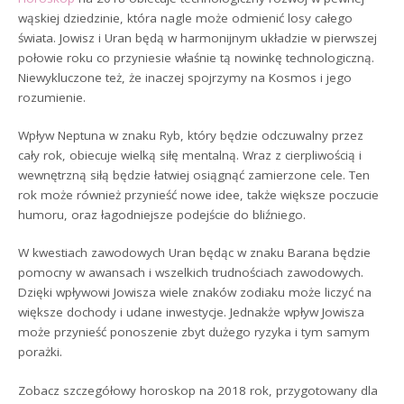
wąskiej dziedzinie, która nagle może odmienić losy całego
świata. Jowisz i Uran będą w harmonijnym układzie w pierwszej
połowie roku co przyniesie właśnie tą nowinkę technologiczną.
Niewykluczone też, że inaczej spojrzymy na Kosmos i jego
rozumienie.
Wpływ Neptuna w znaku Ryb, który będzie odczuwalny przez
cały rok, obiecuje wielką siłę mentalną. Wraz z cierpliwością i
wewnętrzną siłą będzie łatwiej osiągnąć zamierzone cele. Ten
rok może również przynieść nowe idee, także większe poczucie
humoru, oraz łagodniejsze podejście do bliźniego.
W kwestiach zawodowych Uran będąc w znaku Barana będzie
pomocny w awansach i wszelkich trudnościach zawodowych.
Dzięki wpływowi Jowisza wiele znaków zodiaku może liczyć na
większe dochody i udane inwestycje. Jednakże wpływ Jowisza
może przynieść ponoszenie zbyt dużego ryzyka i tym samym
porażki.
Zobacz szczegółowy horoskop na 2018 rok, przygotowany dla