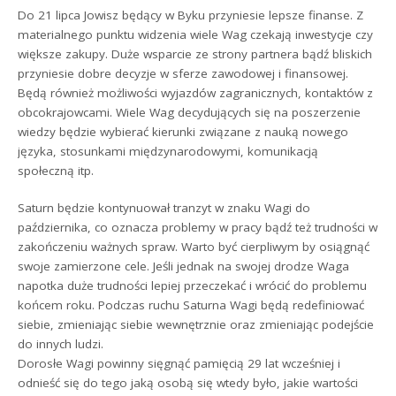
Do 21 lipca Jowisz będący w Byku przyniesie lepsze finanse. Z
materialnego punktu widzenia wiele Wag czekają inwestycje czy
większe zakupy. Duże wsparcie ze strony partnera bądź bliskich
przyniesie dobre decyzje w sferze zawodowej i finansowej.
Będą również możliwości wyjazdów zagranicznych, kontaktów z
obcokrajowcami. Wiele Wag decydujących się na poszerzenie
wiedzy będzie wybierać kierunki związane z nauką nowego
języka, stosunkami międzynarodowymi, komunikacją
społeczną itp.
Saturn będzie kontynuował tranzyt w znaku Wagi do
października, co oznacza problemy w pracy bądź też trudności w
zakończeniu ważnych spraw. Warto być cierpliwym by osiągnąć
swoje zamierzone cele. Jeśli jednak na swojej drodze Waga
napotka duże trudności lepiej przeczekać i wrócić do problemu
końcem roku. Podczas ruchu Saturna Wagi będą redefiniować
siebie, zmieniając siebie wewnętrznie oraz zmieniając podejście
do innych ludzi.
Dorosłe Wagi powinny sięgnąć pamięcią 29 lat wcześniej i
odnieść się do tego jaką osobą się wtedy było, jakie wartości