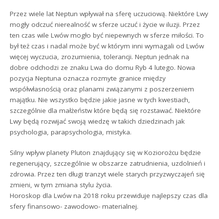
Przez wiele lat Neptun wpływał na sferę uczuciową. Niektóre Lwy
mogły odczuć nierealność w sferze uczuć i życie w iluzji. Przez
ten czas wile Lwów mogło być niepewnych w sferze miłości. To
był też czas i nadal może być w którym inni wymagali od Lwów
więcej wyczucia, zrozumienia, tolerancji. Neptun jednak na
dobre odchodzi ze znaku Lwa do domu Ryb 4 lutego. Nowa
pozycja Neptuna oznacza rozmyte granice między
współwłasnością oraz planami związanymi z poszerzeniem
majątku. Nie wszystko będzie jakie jasne w tych kwestiach,
szczególnie dla małżeństw które będą się rozstawać. Niektóre
Lwy będą rozwijać swoją wiedzę w takich dziedzinach jak
psychologia, parapsychologia, mistyka.
Silny wpływ planety Pluton znajdujący się w Koziorożcu będzie
regenerujący, szczególnie w obszarze zatrudnienia, uzdolnień i
zdrowia. Przez ten długi tranzyt wiele starych przyzwyczajeń się
zmieni, w tym zmiana stylu życia.
Horoskop dla Lwów na 2018 roku przewiduje najlepszy czas dla
sfery finansowo- zawodowo- materialnej.