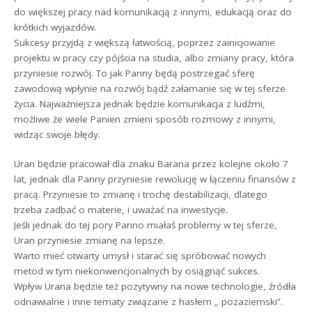
do większej pracy nad komunikacją z innymi, edukacją oraz do
krótkich wyjazdów.
Sukcesy przyjdą z większą łatwością, poprzez zainicjowanie
projektu w pracy czy pójścia na studia, albo zmiany pracy, która
przyniesie rozwój. To jak Panny będą postrzegać sferę
zawodową wpłynie na rozwój bądź załamanie się w tej sferze
życia. Najważniejsza jednak będzie komunikacja z ludźmi,
możliwe że wiele Panien zmieni sposób rozmowy z innymi,
widząc swoje błędy.
Uran będzie pracował dla znaku Barana przez kolejne około 7
lat, jednak dla Panny przyniesie rewolucję w łączeniu finansów z
pracą. Przyniesie to zmianę i trochę destabilizacji, dlatego
trzeba zadbać o materie, i uważać na inwestycje.
Jeśli jednak do tej pory Panno miałaś problemy w tej sferze,
Uran przyniesie zmianę na lepsze.
Warto mieć otwarty umysł i starać się spróbować nowych
metod w tym niekonwencjonalnych by osiągnąć sukces.
Wpływ Urana będzie też pozytywny na nowe technologie, źródła
odnawialne i inne tematy związane z hasłem „ pozaziemski”.