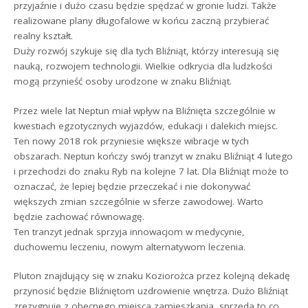
przyjaźnie i dużo czasu będzie spędzać w gronie ludzi. Także
realizowane plany długofalowe w końcu zaczną przybierać
realny kształt.
Duży rozwój szykuje się dla tych Bliźniąt, którzy interesują się
nauką, rozwojem technologii. Wielkie odkrycia dla ludzkości
mogą przynieść osoby urodzone w znaku Bliźniąt.
Przez wiele lat Neptun miał wpływ na Bliźnięta szczególnie w
kwestiach egzotycznych wyjazdów, edukacji i dalekich miejsc.
Ten nowy 2018 rok przyniesie większe wibracje w tych
obszarach. Neptun kończy swój tranzyt w znaku Bliźniąt 4 lutego
i przechodzi do znaku Ryb na kolejne 7 lat. Dla Bliźniąt może to
oznaczać, że lepiej będzie przeczekać i nie dokonywać
większych zmian szczególnie w sferze zawodowej. Warto
będzie zachować równowagę.
Ten tranzyt jednak sprzyja innowacjom w medycynie,
duchowemu leczeniu, nowym alternatywom leczenia.
Pluton znajdujący się w znaku Koziorożca przez kolejną dekadę
przynosić będzie Bliźniętom uzdrowienie wnętrza. Dużo Bliźniąt
zrezygnuje z obecnego miejsca zamieszkania, sprzeda to co