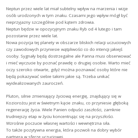
Neptun przez wiele lat miał subtelny wpływ na marzenia i wizje
osób urodzonych w tym znaku. Czasami jego wpływ mógł być
nieprzyjazny szczególnie pod kątem zdrowia.
Neptun będzie w opozycyjnym znaku Ryb od 4 lutego i tam
pozostanie przez wiele lat.
Nowa pozycja tej planety w obszarze bliskich relacji uczuciowych
czy zawodowych przyniesie wątpliwości co do intencji jakiejś
osoby. Sygnały będą dostrzegalne ale Panna musi obserwować
i mieć wyczucie by poznać prawdę o drugiej osobie. Warto mieć
oczy szeroko otwarte, gdyż można poznawać osoby które nie
będą pokazywać siebie takimi jakie są. Trzeba unikać
wyidealizowanych zauroczeń.
Pluton, silnie zmieniający życiową energię, znajdujący się w
Koziorożcu jest w świetnym kącie znaku, co przyniesie głęboką
regenerację życia. Wiele Panien odpuści zaszłości, zamknie
trudniejszy etap w życiu koncentrując się na przyszłości.
Wzrośnie poczucie własnej wartości i wewnętrzna siła.
To także pozytywna energia, która pozwoli na dobry wybór
partnera w sferze uczuciowej.