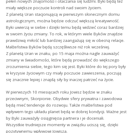
pełen nowych znajomości i otaczania się ludźmi. Byki będą też
miały większe poczucie kontroli nad swoim życiem.
Z planetą Uran stacjonującą w pierwszym słonecznym domu
astrologicznym, można będzie odczuć większą kreatywność.
Byki uwierzą w siebie i dzięki temu będą widzieć coraz bardziej
w swoim życiu zmiany. To rok, w którym wiele Byków znajdzie
prawdziwą miłość lub bardziej zaangażują się w obecną relacje.
Małżeństwa Byków będą szczęśliwsze niż rok wcześniej.
Z planetą Uran w znaku, po 15 maja można nagle zauważyć
zmiany w świadomości, które będą prowadzić do większego
zrozumienia siebie, tego kim się jest. Byki które do tej pory były
w kryzysie życiowym czy miały poczucie zawieszenia, poczują
się znacznie lepiej i znajdą siły by inaczej patrzeć na życie.
W pierwszych 10 miesiącach roku Jowisz będzie w znaku
przeciwnym, Skorpionie. Obydwie sfery prywatna i zawodowa
będą mieć tendencje do rozwoju. Także małżeństwa pod
wpływem tego układu planet będą w dobrej kondycji. Ważne jest
by Byki zauważyły osiągnięcia partnera i je doceniali.
Wszystkie trudniejsze momenty w związku uciszą się, dzięki
pozytywnemu wpływowi Jowisza.