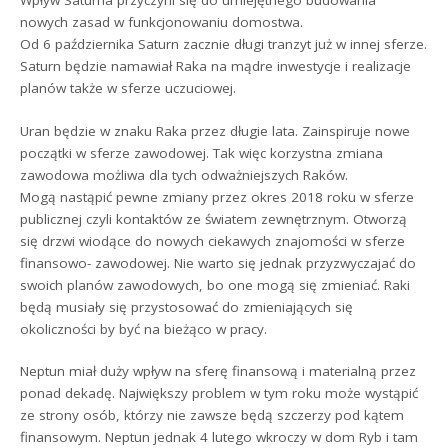
Wpływ Saturna przyczyni się do umiejętnego budowania
nowych zasad w funkcjonowaniu domostwa.
Od 6 października Saturn zacznie długi tranzyt już w innej sferze.
Saturn będzie namawiał Raka na mądre inwestycje i realizacje
planów także w sferze uczuciowej.
Uran będzie w znaku Raka przez długie lata. Zainspiruje nowe
początki w sferze zawodowej. Tak więc korzystna zmiana
zawodowa możliwa dla tych odważniejszych Raków.
Mogą nastąpić pewne zmiany przez okres 2018 roku w sferze
publicznej czyli kontaktów ze światem zewnętrznym. Otworzą
się drzwi wiodące do nowych ciekawych znajomości w sferze
finansowo- zawodowej. Nie warto się jednak przyzwyczajać do
swoich planów zawodowych, bo one mogą się zmieniać. Raki
będą musiały się przystosować do zmieniających się
okoliczności by być na bieżąco w pracy.
Neptun miał duży wpływ na sferę finansową i materialną przez
ponad dekadę. Największy problem w tym roku może wystąpić
ze strony osób, którzy nie zawsze będą szczerzy pod kątem
finansowym. Neptun jednak 4 lutego wkroczy w dom Ryb i tam