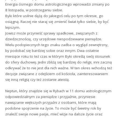
Energia ósmego domu astrologicznego wprowadzi zmiany po
8 listopada, w postrzeganiu siebie.
Byki które usilnie dążą do jakiegoś celu po tym okresie, go
osiągną. Raczej nie staraj się zmienić świat tylko siebie, by być
lepszym.
Jowisz może przynieść sprawy spadkowe, związanych z
dziedzicznością, czy urzędowe niespodziewane pieniądze.
Wielu podopiecznych tego znaku zadba o wygląd zewnętrzny,
by podobać się bardziej sobie oraz innym. Dwa ostatnie
miesiące roku to też czas w którym Byki określą swój stosunek
do sfery duchowej. Jedni zbliżą się bardziej do religii, inni zaczną
odkrywać że to nie jest dla nich ważne. W ten okres wchodzą też
decyzje związane z odejściem od kościoła, zainteresowaniem
się inną religią czy też zostanie ateistą.
Neptun, który znajdzie się w Rybach w 11 domu astrologicznym
odpowiedzialnym za pieniądze i przyjaźnie, przyniesie
nawiązanie większych przyjaźni z osobami, które mają
podobne spojrzenie na życie. To może być świetny rok by
znaleźć swoje nowe pasje, mieć wizje na dalsze życie oraz