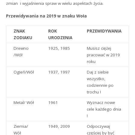
zmian i wyjaśnienia spraw w wielu aspektach życia.
Przewidywania na 2019 w znaku Woła
ZNAK
ROK
PRZEWIDYWANIA
ZODIAKU
URODZENIA
Drewno
1925, 1985
Musisz ciężej
/Wół
pracować w 2019
roku
Ogień/Wół
1937, 1997
Daj z siebie
wszystko,
codziennie po
trochu !
Metal/ Wół
1961
Wyznacz nowe
cele każdego dnia
!
Ziemia/
1949, 2009
Odpoczywaj
Wół
częściej by być