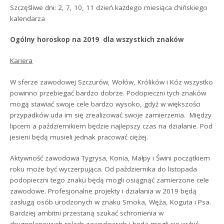
Szczęśliwe dni: 2, 7, 10, 11 dzień każdego miesiąca chińskiego
kalendarza
Ogólny horoskop na 2019 dla wszystkich znaków
Kariera
W sferze zawodowej Szczurów, Wołów, Królików i Kóz wszystko
powinno przebiegać bardzo dobrze. Podopieczni tych znaków
mogą stawiać swoje cele bardzo wysoko, gdyż w większości
przypadków uda im się zrealizować swoje zamierzenia. Między
lipcem a październikiem będzie najlepszy czas na działanie. Pod
jesieni będą musieli jednak pracować ciężej.
Aktywność zawodowa Tygrysa, Konia, Małpy i Świni początkiem
roku może być wyczerpująca. Od października do listopada
podopieczni tego znaku będą mogli osiągnąć zamierzone cele
zawodowe. Profesjonalne projekty i działania w 2019 będą
zasługą osób urodzonych w znaku Smoka, Węża, Koguta i Psa.
Bardziej ambitni przestaną szukać schronienia w
drugoplanowych rolach zawodowych i będą mogli się wybić