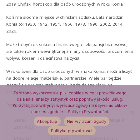
2019 Chiński horoskop dla osób urodzonych w roku Konia
Koń ma siódme miejsce w chińskim zodiaku. Lata narodzin
Konia to: 1930, 1942, 1954, 1966, 1978, 1990, 2002, 2014,
2026.
Może to być rok sukcesu finansowego i ekspansji biznesowej,
ale także rokiem wewnętrznej zmiany osobowości, zrozumienia
wpływu korzeni i dzieciństwa na życia.
W roku Świni dla osób urodzonych w znaku Konia, można liczyć
na dobre relacje małżeńskie, partnerskie. Wiele par będzie
cieszyć się większą stabilnością, będą dalsze plany na
przyszłość.
Ta strona wykorzystuje pliki cookies w celu prawidłowego
działania, analizy statystyk oraz poprawy jakości usług.
Przewidywania na 2019 rok w znaku Konia
Korzystając z witryny, wyrażasz zgodę na używanie plików
cookies zgodnie z Polityką Prywatności.
ZNAK
ROK
PRZEWIDYWANIA
Akceptuję
Nie wyrażam zgody
ZODIAKU
URODZENIA
Polityka prywatności
Drewno/
1954, 2014
Rozwój kariery