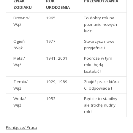
ZNAK
ROK
PRZEWIDYWANIA
ZODIAKU
URODZENIA
Drewno/
1965
To dobry rok na
Wąż
poznanie nowych
ludzi!
Ogień
1977
Stworzysz nowe
/Wąż
przyjaźnie !
Metal/
1941, 2001
Podróże w tym
Wąż
roku będą
kształcić !
Ziemia/
1929, 1989
Znajdź prace która
Wąż
Ci odpowiada !
Woda/
1953
Będzie to stabilny
Wąż
ale trochę nudny
rok !
Pieniądze/ Praca