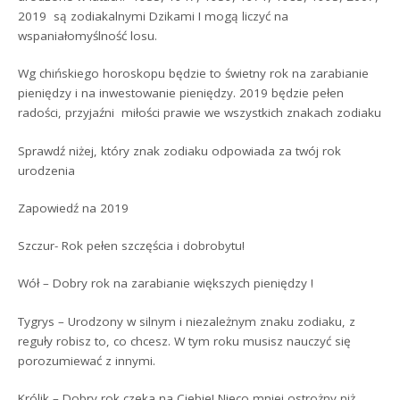
2019 są zodiakalnymi Dzikami I mogą liczyć na
wspaniałomyślność losu.
Wg chińskiego horoskopu będzie to świetny rok na zarabianie
pieniędzy i na inwestowanie pieniędzy. 2019 będzie pełen
radości, przyjaźni miłości prawie we wszystkich znakach zodiaku
Sprawdź niżej, który znak zodiaku odpowiada za twój rok
urodzenia
Zapowiedź na 2019
Szczur- Rok pełen szczęścia i dobrobytu!
Wół – Dobry rok na zarabianie większych pieniędzy !
Tygrys – Urodzony w silnym i niezależnym znaku zodiaku, z
reguły robisz to, co chcesz. W tym roku musisz nauczyć się
porozumiewać z innymi.
Królik – Dobry rok czeka na Ciebie! Nieco mniej ostrożny niż