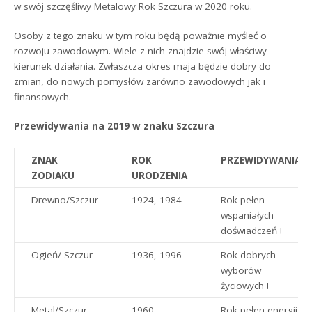
w swój szczęśliwy Metalowy Rok Szczura w 2020 roku.
Osoby z tego znaku w tym roku będą poważnie myśleć o
rozwoju zawodowym. Wiele z nich znajdzie swój właściwy
kierunek działania. Zwłaszcza okres maja będzie dobry do
zmian, do nowych pomysłów zarówno zawodowych jak i
finansowych.
Przewidywania na 2019 w znaku Szczura
ZNAK
ROK
PRZEWIDYWANIA
ZODIAKU
URODZENIA
Drewno/Szczur
1924, 1984
Rok pełen
wspaniałych
doświadczeń !
Ogień/ Szczur
1936, 1996
Rok dobrych
wyborów
życiowych !
Metal/Szczur
1960
Rok pełen energii