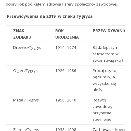
dobry rok pod kątem zdrowia I sfery społeczno- zawodowej.
Przewidywania na 2019 w znaku Tygrysa
ZNAK
ROK
PRZEWIDYWANIA
ZODIAKU
URODZENIA
Drewno/Tygrys
1914, 1974
Bądź lepszym
słuchaczem w
swoim związku !
Ogień/Tygrys
1926, 1986
Pracuj ciężko,
bądź miły, a
wszystko się
ułoży !
Metal / Tygrys
1950, 2010
Rozwój
zawodowy
przyniesie
spełnienie !
Ziemia/Tygrys
1938, 1998
Zachowaj zdrowie