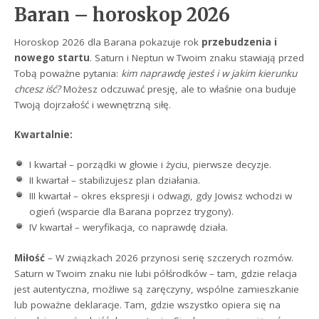
Baran – horoskop 2026
Horoskop 2026 dla Barana pokazuje rok
przebudzenia i
nowego startu
. Saturn i Neptun w Twoim znaku stawiają przed
Tobą poważne pytania:
kim naprawdę jesteś i w jakim kierunku
chcesz iść?
Możesz odczuwać presję, ale to właśnie ona buduje
Twoją dojrzałość i wewnętrzną siłę.
Kwartalnie:
I kwartał – porządki w głowie i życiu, pierwsze decyzje.
II kwartał – stabilizujesz plan działania.
III kwartał – okres ekspresji i odwagi, gdy Jowisz wchodzi w
ogień (wsparcie dla Barana poprzez trygony).
IV kwartał – weryfikacja, co naprawdę działa.
Miłość
– W związkach 2026 przynosi serię szczerych rozmów.
Saturn w Twoim znaku nie lubi półśrodków – tam, gdzie relacja
jest autentyczna, możliwe są zaręczyny, wspólne zamieszkanie
lub poważne deklaracje. Tam, gdzie wszystko opiera się na