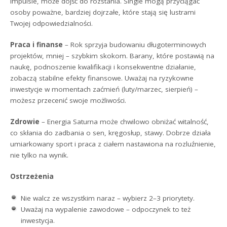
impulsie, może dojść do rozstania. Single mogą przyciągać
osoby poważne, bardziej dojrzałe, które stają się lustrami
Twojej odpowiedzialności.
Praca i finanse
– Rok sprzyja budowaniu długoterminowych
projektów, mniej – szybkim skokom. Barany, które postawią na
naukę, podnoszenie kwalifikacji i konsekwentne działanie,
zobaczą stabilne efekty finansowe. Uważaj na ryzykowne
inwestycje w momentach zaćmień (luty/marzec, sierpień) –
możesz przecenić swoje możliwości.
Zdrowie
– Energia Saturna może chwilowo obniżać witalność,
co skłania do zadbania o sen, kręgosłup, stawy. Dobrze działa
umiarkowany sport i praca z ciałem nastawiona na rozluźnienie,
nie tylko na wynik.
Ostrzeżenia
Nie walcz ze wszystkim naraz – wybierz 2–3 priorytety.
Uważaj na wypalenie zawodowe – odpoczynek to też
inwestycja.