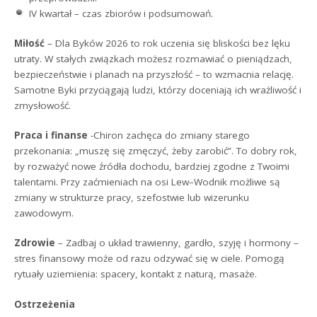
IV kwartał – czas zbiorów i podsumowań.
Miłość
– Dla Byków 2026 to rok uczenia się bliskości bez lęku
utraty. W stałych związkach możesz rozmawiać o pieniądzach,
bezpieczeństwie i planach na przyszłość – to wzmacnia relację.
Samotne Byki przyciągają ludzi, którzy doceniają ich wrażliwość i
zmysłowość.
Praca i finanse
-Chiron zachęca do zmiany starego
przekonania: „muszę się zmęczyć, żeby zarobić”. To dobry rok,
by rozważyć nowe źródła dochodu, bardziej zgodne z Twoimi
talentami. Przy zaćmieniach na osi Lew–Wodnik możliwe są
zmiany w strukturze pracy, szefostwie lub wizerunku
zawodowym.
Zdrowie
– Zadbaj o układ trawienny, gardło, szyję i hormony –
stres finansowy może od razu odzywać się w ciele. Pomogą
rytuały uziemienia: spacery, kontakt z naturą, masaże.
Ostrzeżenia