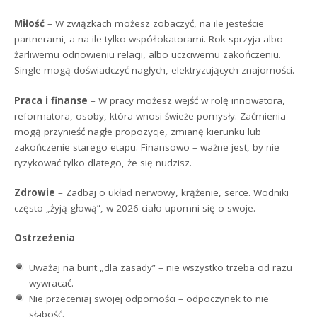
Miłość
– W związkach możesz zobaczyć, na ile jesteście
partnerami, a na ile tylko współlokatorami. Rok sprzyja albo
żarliwemu odnowieniu relacji, albo uczciwemu zakończeniu.
Single mogą doświadczyć nagłych, elektryzujących znajomości.
Praca i finanse
– W pracy możesz wejść w rolę innowatora,
reformatora, osoby, która wnosi świeże pomysły. Zaćmienia
mogą przynieść nagłe propozycje, zmianę kierunku lub
zakończenie starego etapu. Finansowo – ważne jest, by nie
ryzykować tylko dlatego, że się nudzisz.
Zdrowie
– Zadbaj o układ nerwowy, krążenie, serce. Wodniki
często „żyją głową”, w 2026 ciało upomni się o swoje.
Ostrzeżenia
Uważaj na bunt „dla zasady” – nie wszystko trzeba od razu
wywracać.
Nie przeceniaj swojej odporności – odpoczynek to nie
słabość.