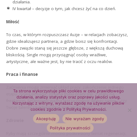
działania.
IV kwartał – decyzje o tym, jak chcesz żyć na co dzień.
Miłość
To czas, w którym rozpuszczasz iluzje – w relacjach zobaczysz,
gdzie idealizujesz partnera, a gdzie boisz się konfrontacji.
Dobre związki staną się jeszcze głębsze, z większą duchową
bliskością. Single mogą przyciągnąć osoby wrażliwe,
artystyczne, ale ważne jest, by nie tracić z oczu realiów.
Praca i finanse
Zaćmienia mogą zmieniać układ pracy: zakończenie jednego
Ta strona wykorzystuje pliki cookies w celu prawidłowego
etapu, nowa posada, zmiana trybu pracy (np. z etatu na
działania, analizy statystyk oraz poprawy jakości usług.
freelance). Finansowo ważna jest uczciwość wobec siebie – czy
Korzystając z witryny, wyrażasz zgodę na używanie plików
Twoje talenty są adekwatnie wynagradzane?
cookies zgodnie z Polityką Prywatności.
Akceptuję
Nie wyrażam zgody
Zdrowie
Polityka prywatności
Ryby mają szczególnie mocno podkreślony temat regeneracji,