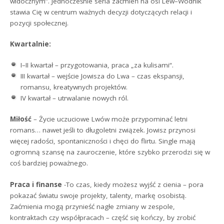
widocznym”. Jednocześnie seria zaćmień na osi Lew–Wodnik
stawia Cię w centrum ważnych decyzji dotyczących relacji i
pozycji społecznej.
Kwartalnie:
I–II kwartał – przygotowania, praca „za kulisami“.
III kwartał – wejście Jowisza do Lwa – czas ekspansji,
romansu, kreatywnych projektów.
IV kwartał – utrwalanie nowych ról.
Miłość
– Życie uczuciowe Lwów może przypominać letni
romans… nawet jeśli to długoletni związek. Jowisz przynosi
więcej radości, spontaniczności i chęci do flirtu. Single mają
ogromną szansę na zauroczenie, które szybko przerodzi się w
coś bardziej poważnego.
Praca i finanse
-To czas, kiedy możesz wyjść z cienia – pora
pokazać światu swoje projekty, talenty, markę osobistą.
Zaćmienia mogą przynieść nagłe zmiany w zespole,
kontraktach czy współpracach – część się kończy, by zrobić