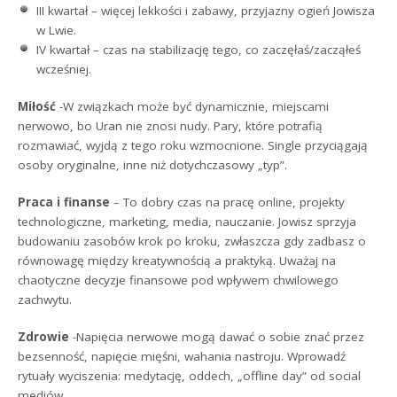
III kwartał – więcej lekkości i zabawy, przyjazny ogień Jowisza
w Lwie.
IV kwartał – czas na stabilizację tego, co zaczęłaś/zacząłeś
wcześniej.
Miłość
-W związkach może być dynamicznie, miejscami
nerwowo, bo Uran nie znosi nudy. Pary, które potrafią
rozmawiać, wyjdą z tego roku wzmocnione. Single przyciągają
osoby oryginalne, inne niż dotychczasowy „typ”.
Praca i finanse
– To dobry czas na pracę online, projekty
technologiczne, marketing, media, nauczanie. Jowisz sprzyja
budowaniu zasobów krok po kroku, zwłaszcza gdy zadbasz o
równowagę między kreatywnością a praktyką. Uważaj na
chaotyczne decyzje finansowe pod wpływem chwilowego
zachwytu.
Zdrowie
-Napięcia nerwowe mogą dawać o sobie znać przez
bezsenność, napięcie mięśni, wahania nastroju. Wprowadź
rytuały wyciszenia: medytację, oddech, „offline day” od social
mediów.