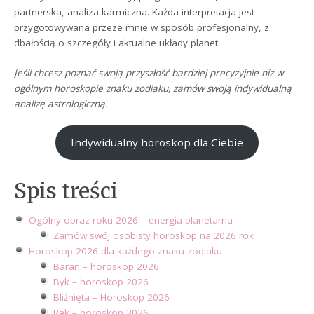
partnerska, analiza karmiczna. Każda interpretacja jest
przygotowywana przeze mnie w sposób profesjonalny, z
dbałością o szczegóły i aktualne układy planet.
Jeśli chcesz poznać swoją przyszłość bardziej precyzyjnie niż w
ogólnym horoskopie znaku zodiaku, zamów swoją indywidualną
analizę astrologiczną.
Indywidualny horoskop dla Ciebie
Spis treści
Ogólny obraz roku 2026 – energia planetarna
Zamów swój osobisty horoskop na 2026 rok
Horoskop 2026 dla każdego znaku zodiaku
Baran – horoskop 2026
Byk – horoskop 2026
Bliźnięta – Horoskop 2026
Rak – horoskop 2026