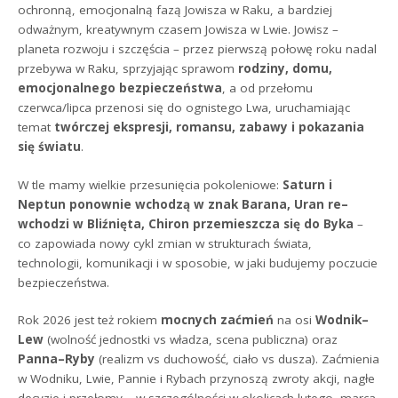
ochronną, emocjonalną fazą Jowisza w Raku, a bardziej
odważnym, kreatywnym czasem Jowisza w Lwie. Jowisz –
planeta rozwoju i szczęścia – przez pierwszą połowę roku nadal
przebywa w Raku, sprzyjając sprawom
rodziny, domu,
emocjonalnego bezpieczeństwa
, a od przełomu
czerwca/lipca przenosi się do ognistego Lwa, uruchamiając
temat
twórczej ekspresji, romansu, zabawy i pokazania
się światu
.
W tle mamy wielkie przesunięcia pokoleniowe:
Saturn i
Neptun ponownie wchodzą w znak Barana, Uran re–
wchodzi w Bliźnięta, Chiron przemieszcza się do Byka
–
co zapowiada nowy cykl zmian w strukturach świata,
technologii, komunikacji i w sposobie, w jaki budujemy poczucie
bezpieczeństwa.
Rok 2026 jest też rokiem
mocnych zaćmień
na osi
Wodnik–
Lew
(wolność jednostki vs władza, scena publiczna) oraz
Panna–Ryby
(realizm vs duchowość, ciało vs dusza). Zaćmienia
w Wodniku, Lwie, Pannie i Rybach przynoszą zwroty akcji, nagłe
decyzje i przełomy – w szczególności w okolicach lutego, marca