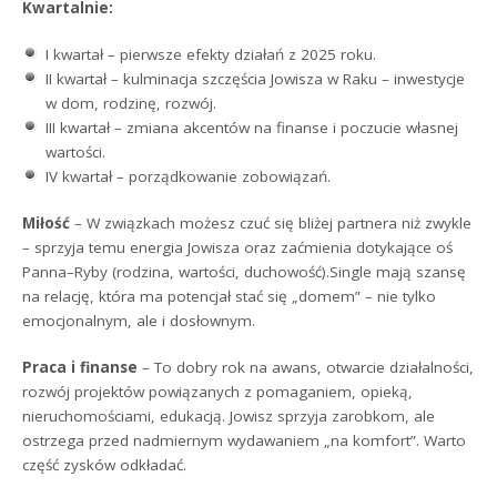
Kwartalnie:
I kwartał – pierwsze efekty działań z 2025 roku.
II kwartał – kulminacja szczęścia Jowisza w Raku – inwestycje
w dom, rodzinę, rozwój.
III kwartał – zmiana akcentów na finanse i poczucie własnej
wartości.
IV kwartał – porządkowanie zobowiązań.
Miłość
– W związkach możesz czuć się bliżej partnera niż zwykle
– sprzyja temu energia Jowisza oraz zaćmienia dotykające oś
Panna–Ryby (rodzina, wartości, duchowość).Single mają szansę
na relację, która ma potencjał stać się „domem” – nie tylko
emocjonalnym, ale i dosłownym.
Praca i finanse
– To dobry rok na awans, otwarcie działalności,
rozwój projektów powiązanych z pomaganiem, opieką,
nieruchomościami, edukacją. Jowisz sprzyja zarobkom, ale
ostrzega przed nadmiernym wydawaniem „na komfort”. Warto
część zysków odkładać.