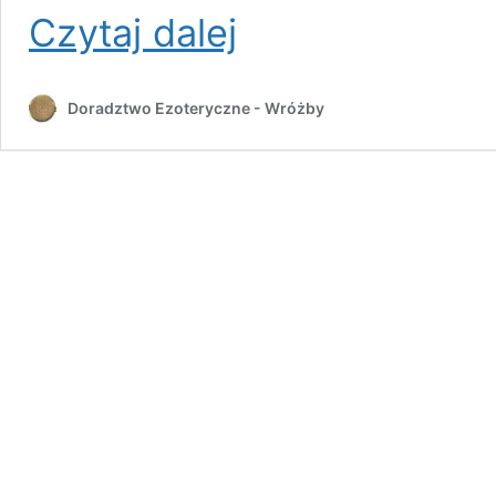
Co
Czytaj dalej
jest
prawdą,
a
Doradztwo Ezoteryczne - Wróżby
co
fikcją
we
wróżbach